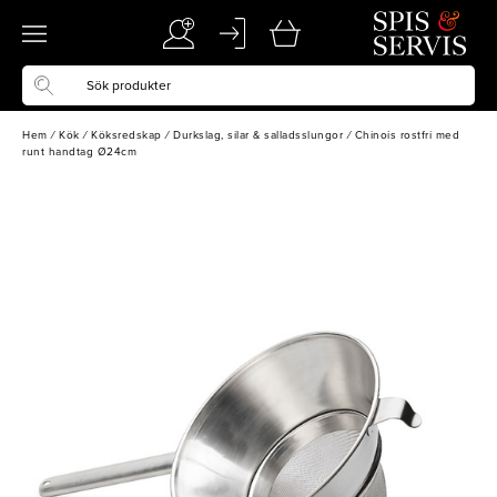
Hem
/
Kök
/
Köksredskap
/
Durkslag, silar & salladsslungor
/
Chinois rostfri med
runt handtag Ø24cm