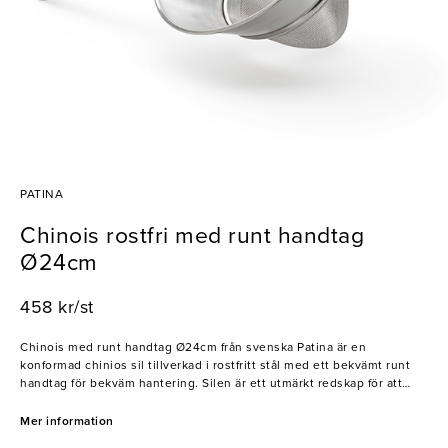
PATINA
Chinois rostfri med runt handtag
Ø24cm
458 kr/st
Chinois med runt handtag Ø24cm från svenska Patina är en
konformad chinios sil tillverkad i rostfritt stål med ett bekvämt runt
handtag för bekväm hantering. Silen är ett utmärkt redskap för att
tillaga silkeslena såser och soppor, då den har väldigt täta och jämnt
fördelade håligheter. Patina har sedan 2002 försett
Mer information
restaurangbranschen med kvalitativa redskap och tillbehör. Till en