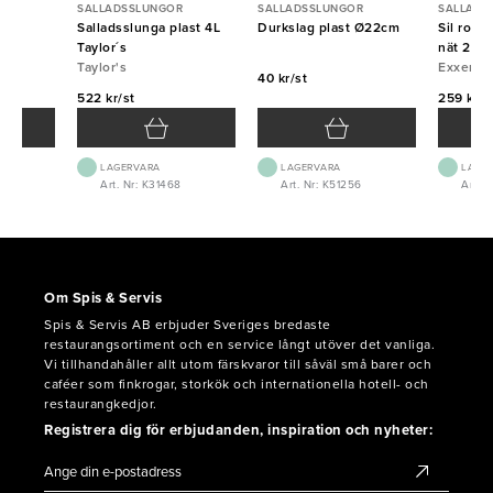
R
SALLADSSLUNGOR
SALLADSSLUNGOR
SALLADS
m
Salladsslunga plast 4L
Durkslag plast Ø22cm
Sil rost
Taylor´s
nät 20c
Taylor's
Exxent
40 kr/st
522 kr/st
259 kr/s
LAGERVARA
LAGERVARA
LAGE
Art. Nr: K31468
Art. Nr: K51256
Art. N
Om Spis & Servis
Spis & Servis AB erbjuder Sveriges bredaste
restaurangsortiment och en service långt utöver det vanliga.
Vi tillhandahåller allt utom färskvaror till såväl små barer och
caféer som finkrogar, storkök och internationella hotell- och
restaurangkedjor.
Registrera dig för erbjudanden, inspiration och nyheter: