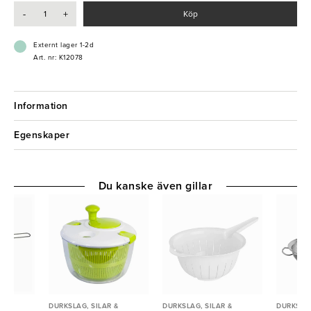
början tillverkade och sålde Patina kantiner och kokkärl, men kom
-
+
Köp
sedermera att leverera ett brett, och komplett sortiment av
kvalitetsprodukter till restaurang & storköksmarknaden.
Externt lager 1-2d
Art. nr: K12078
Information
Egenskaper
Du kanske även gillar
 &
DURKSLAG, SILAR &
DURKSLAG, SILAR &
DURKSLAG