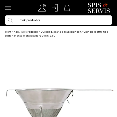
Hem
/
Kök
/
Köksredskap
/
Durkslag, silar & salladsslungor
/
Chinois rostfri med
platt handtag metallskydd Ø24cm 2,6L