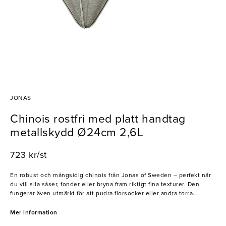
JONAS
Chinois rostfri med platt handtag
metallskydd Ø24cm 2,6L
723 kr/st
En robust och mångsidig chinois från Jonas of Sweden – perfekt när
du vill sila såser, fonder eller bryna fram riktigt fina texturer. Den
fungerar även utmärkt för att pudra florsocker eller andra torra
ingredienser. Tillverkad i hållbart rostfritt stål och utformad för
professionellt bruk.
Mer information