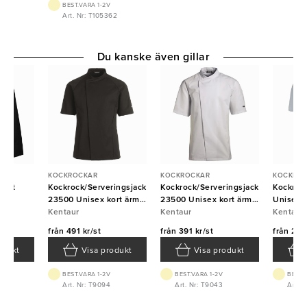
BEST.VARA 1-2V
Art. Nr: T105362
Du kanske även gillar
KOCKROCKAR
KOCKROCKAR
KOCKRO
vart
Kockrock/Serveringsjacka
Kockrock/Serveringsjacka
Kockrock
23500 Unisex kort ärm
23500 Unisex kort ärm
Unisex k
Svart Kentaur
Kentaur
vit Kentaur
Kentaur
Kentaur
Kentaur
från
491 kr/st
från
391 kr/st
från
223 
odukt
Visa produkt
Visa produkt
BEST.VARA 1-2V
BEST.VARA 1-2V
BEST.
64
Art. Nr: T9094
Art. Nr: T9043
Art. 