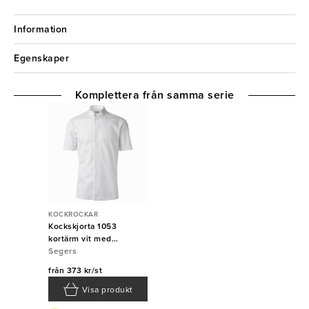
Information
Egenskaper
Komplettera från samma serie
KOCKROCKAR
Kockskjorta 1053
kortärm vit med
tryckknappar Segers
Segers
från
373 kr/st
Visa produkt