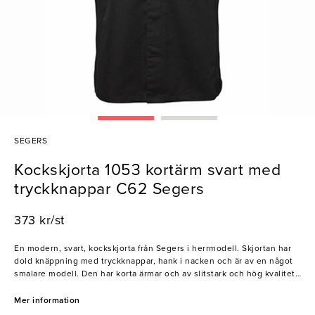
SEGERS
Kockskjorta 1053 kortärm svart med
tryckknappar C62 Segers
373 kr/st
En modern, svart, kockskjorta från Segers i herrmodell. Skjortan har
dold knäppning med tryckknappar, hank i nacken och är av en något
smalare modell. Den har korta ärmar och av slitstark och hög kvalitet.
Passar i alla kök för alla typer av matlagare.
Mer information
Segers är ett familjeföretaget som startades 1943. Deras filosofi är att