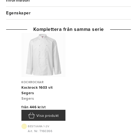
Information
Egenskaper
Komplettera från samma serie
KOCKROCKAR
Kockrock 1603 vit
Segers
Segers
från
446 kr/st
Visa produkt
BEST.VARA 1-2V
Art. Nr: T160366