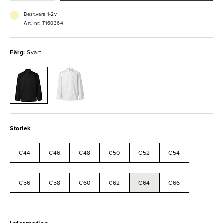
Best.vara 1-2v
Art. nr: T160364
Färg:
Svart
Storlek
C44
C46
C48
C50
C52
C54
C56
C58
C60
C62
C64
C66