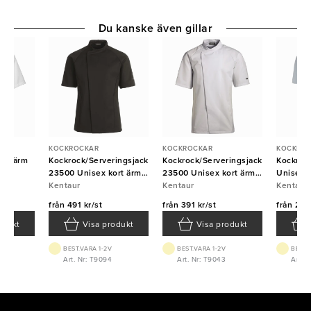
Du kanske även gillar
KOCKROCKAR
KOCKROCKAR
KOCKRO
ort ärm
Kockrock/Serveringsjacka
Kockrock/Serveringsjacka
Kockrock
23500 Unisex kort ärm
23500 Unisex kort ärm
Unisex k
Svart Kentaur
Kentaur
vit Kentaur
Kentaur
Kentaur
Kentaur
från
491 kr/st
från
391 kr/st
från
223 
odukt
Visa produkt
Visa produkt
BEST.VARA 1-2V
BEST.VARA 1-2V
BEST.
056
Art. Nr: T9094
Art. Nr: T9043
Art. 