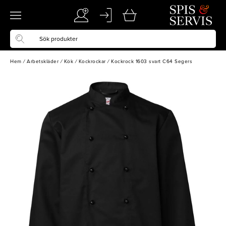
Hem
/
Arbetskläder
/
Kök
/
Kockrockar
/
Kockrock 1603 svart C64 Segers