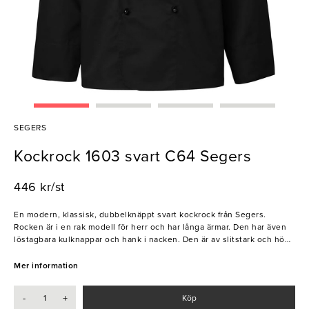
SEGERS
Kockrock 1603 svart C64 Segers
446 kr/st
En modern, klassisk, dubbelknäppt svart kockrock från Segers.
Rocken är i en rak modell för herr och har långa ärmar. Den har även
löstagbara kulknappar och hank i nacken. Den är av slitstark och hög
kvalitet och passar perfekt i alla kök, restauranger, barer och hotell.
Mer information
Segers är ett familjeföretaget som startades 1943. Deras filosofi är att
utveckla snygga och funktionella arbetskläder för hotell, kök och
-
+
Köp
restaurang.