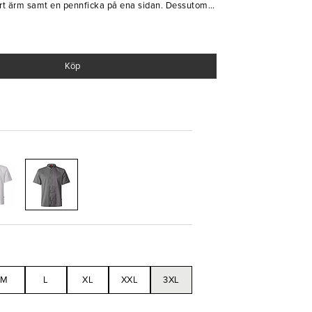
rt ärm samt en pennficka på ena sidan. Dessutom
förkläde enkelt kan fästas. Skjortan är i en “Smart
passar allas kroppsformer. Detta är, med andra ord,
tilmedvetna kocken!
Köp
omull
M
L
XL
XXL
3XL