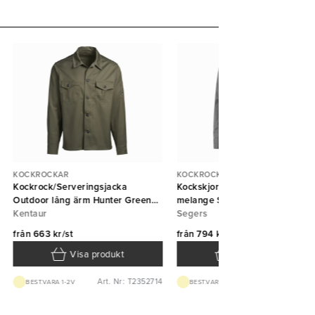
KOCKROCKAR
KOCKROCKAR
Kockrock/Serveringsjacka
Kockskjorta 1109 unisex grå
Outdoor lång ärm Hunter Green
melange Segers
Kentaur
Kentaur
Segers
från
663 kr/st
från
794 kr/st
Visa produkt
Visa produkt
Art. Nr: T2352714
Art. Nr: T110913
BEST.VARA 1-2V
BEST.VARA 1-2V