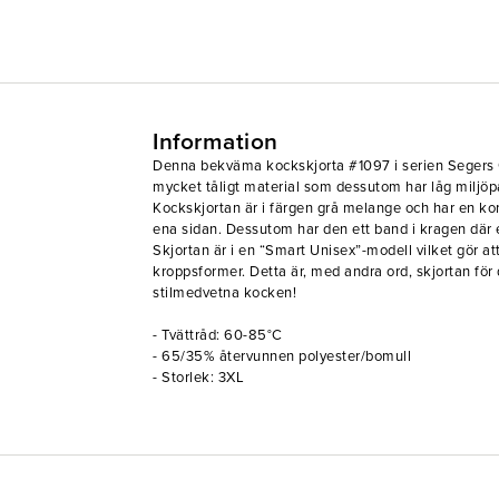
Information
Denna bekväma kockskjorta #1097 i serien Segers G
mycket tåligt material som dessutom har låg miljöpå
Kockskjortan är i färgen grå melange och har en ko
ena sidan. Dessutom har den ett band i kragen där e
Skjortan är i en “Smart Unisex”-modell vilket gör at
kroppsformer. Detta är, med andra ord, skjortan fö
stilmedvetna kocken!
- Tvättråd: 60-85°C
- 65/35% återvunnen polyester/bomull
- Storlek: 3XL