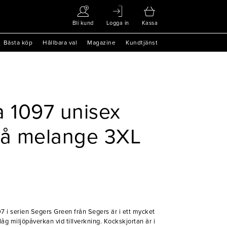
Bli kund
Logga in
Kassa
Bästa köp
Hållbara val
Magazine
Kundtjänst
a 1097 unisex
rå melange 3XL
i serien Segers Green från Segers är i ett mycket
åg miljöpåverkan vid tillverkning. Kockskjortan är i