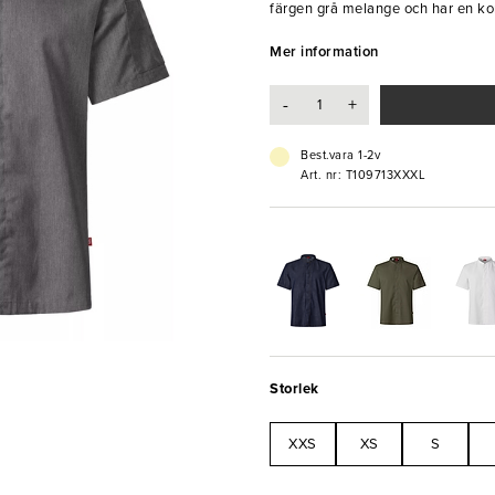
färgen grå melange och har en ko
har den ett band i kragen där ett 
Unisex”-modell vilket gör att den 
Mer information
skjortan för den dynamiska och s
-
+
- Tvättråd: 60-85°C
- 65/35% återvunnen polyester/b
- Storlek: 3XL
Best.vara 1-2v
Art. nr: T109713XXXL
Storlek
XXS
XS
S