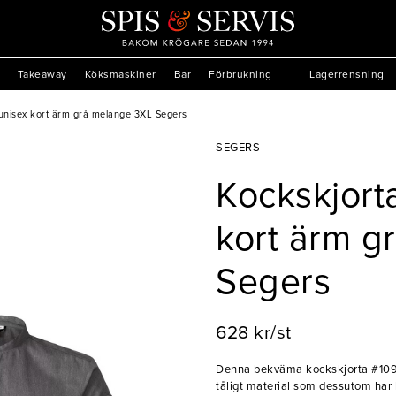
Takeaway
Köksmaskiner
Bar
Förbrukning
Lagerrensning
unisex kort ärm grå melange 3XL Segers
SEGERS
Kockskjort
kort ärm g
Segers
628 kr/st
Denna bekväma kockskjorta #1097 
tåligt material som dessutom har l