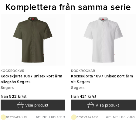
Komplettera från samma serie
KOCKROCKAR
KOCKROCKAR
Kockskjorta 1097 unisex kort ärm
Kockskjorta 1097 unisex kort ärm
olivgrön Segers
vit Segers
Segers
Segers
från
522 kr/st
från
421 kr/st
Visa produkt
Visa produkt
Art. Nr: T1097869
Art. Nr: T1097009
BEST.VARA 1-2V
BEST.VARA 1-2V