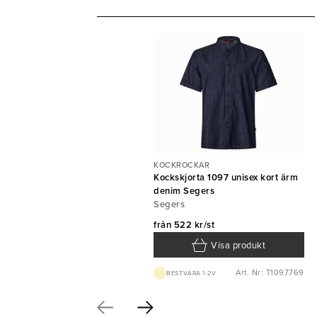
KOCKROCKAR
Kockskjorta 1097 unisex kort ärm
denim Segers
Segers
från
522 kr/st
Visa produkt
Art. Nr: T1097769
BEST.VARA 1-2V