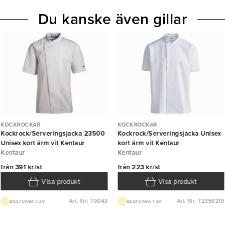
Du kanske även gillar
KOCKROCKAR
KOCKROCKAR
Kockrock/Serveringsjacka 23500
Kockrock/Serveringsjacka Unisex
Unisex kort ärm vit Kentaur
kort ärm vit Kentaur
Kentaur
Kentaur
från
391 kr/st
från
223 kr/st
Visa produkt
Visa produkt
Art. Nr: T9043
Art. Nr: T2359219
BEST.VARA 1-2V
BEST.VARA 1-2V