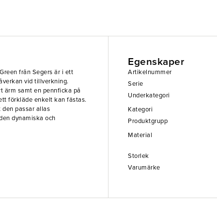
Egenskaper
reen från Segers är i ett
Artikelnummer
verkan vid tillverkning.
Serie
rt ärm samt en pennficka på
Underkategori
tt förkläde enkelt kan fästas.
t den passar allas
Kategori
r den dynamiska och
Produktgrupp
Material
Storlek
Varumärke