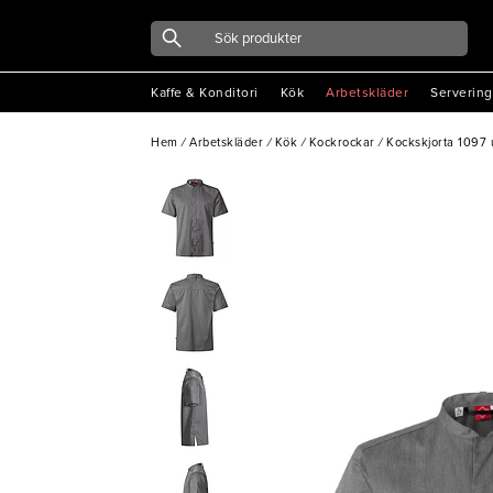
Kaffe & Konditori
Kök
Arbetskläder
Servering
Hem
/
Arbetskläder
/
Kök
/
Kockrockar
/
Kockskjorta 1097 