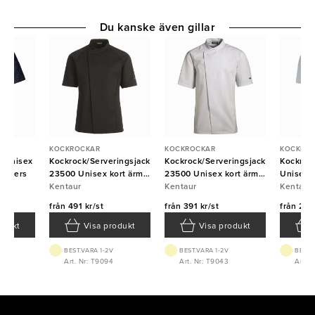
Du kanske även gillar
KOCKROCKAR
KOCKROCKAR
KOCKRO
7 unisex
Kockrock/Serveringsjacka
Kockrock/Serveringsjacka
Kockrock
 Segers
23500 Unisex kort ärm
23500 Unisex kort ärm
Unisex k
Svart Kentaur
Kentaur
vit Kentaur
Kentaur
Kentaur
Kentaur
från
491 kr/st
från
391 kr/st
från
223 
odukt
Visa produkt
Visa produkt
BEST.VARA 1-2V
BEST.VARA 1-2V
BEST.
769
Art. Nr: T9094
Art. Nr: T9043
Art. 