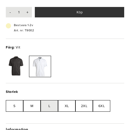
kundens behov.
-
+
Köp
Best.vara 1-2v
Art. nr: T9002
Färg:
Vit
Storlek
S
M
L
XL
2XL
6XL
Information