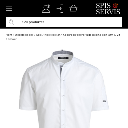
Hem
/
Arbetskläder
/
Kök
/
Kockrockar
/
Kockrock/serveringsskjorta kort ärm L vit
Kentaur