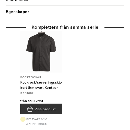
Egenskaper
Komplettera från samma serie
KOCKROCKAR
Kockrock/serveringsskjorta
kort ärm svart Kentaur
Kentaur
från
590 kr/st
Visa produkt
BEST.VARA 1-2V
Art. Nr: T9085