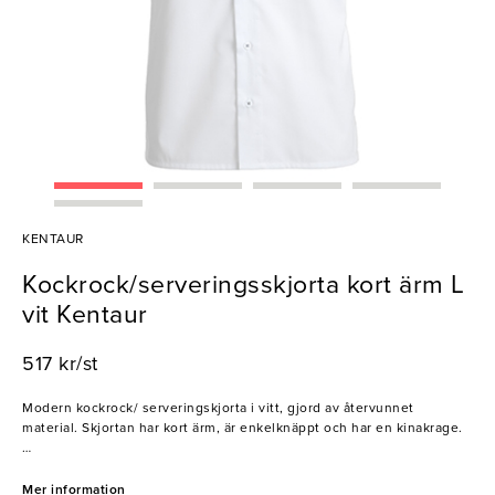
KENTAUR
Kockrock/serveringsskjorta kort ärm L
vit Kentaur
517 kr/st
Modern kockrock/ serveringskjorta i vitt, gjord av återvunnet
material. Skjortan har kort ärm, är enkelknäppt och har en kinakrage.
Kentaur grundades år 1990 och har sedan dess levererat hållbara,
innovativa och funktionella arbetskläder anpassade till den enskilde
Mer information