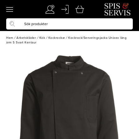
Hem
/
Arbetskläder
/
Kök
/
Kockrockar
/
Kockrock/Serveringsjacka Unixex lång
ärm S Svart Kentaur