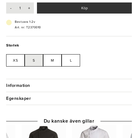
- Hank i nacken
-
+
Köp
- Kinakrage
- Bröstficka
Best.vara 1-2v
Art. nr: T2370010
Storlek
XS
S
M
L
Information
Egenskaper
Du kanske även gillar