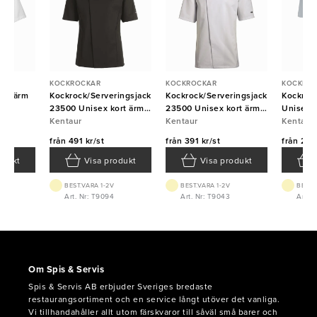
KOCKROCKAR
KOCKROCKAR
KOCKRO
ort ärm
Kockrock/Serveringsjacka
Kockrock/Serveringsjacka
Kockrock
23500 Unisex kort ärm
23500 Unisex kort ärm
Unisex k
Svart Kentaur
Kentaur
vit Kentaur
Kentaur
Kentaur
Kentaur
från
491 kr/st
från
391 kr/st
från
223 
odukt
Visa produkt
Visa produkt
BEST.VARA 1-2V
BEST.VARA 1-2V
BEST.
056
Art. Nr: T9094
Art. Nr: T9043
Art. 
Om Spis & Servis
Spis & Servis AB erbjuder Sveriges bredaste
restaurangsortiment och en service långt utöver det vanliga.
Vi tillhandahåller allt utom färskvaror till såväl små barer och