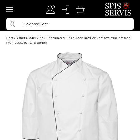
Hem
/
Arbetskläder
/
Kök
/
Kockrockar
/
Kockrock 1029 vit kort ärm exklusiv med
svart passpoal C48 Segers