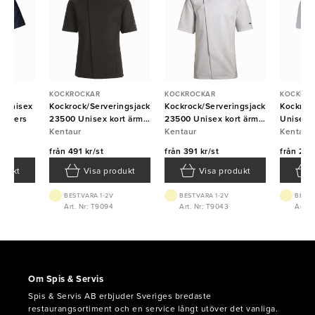
KOCKROCKAR
KOCKROCKAR
KOCKRO
7 unisex
Kockrock/Serveringsjacka
Kockrock/Serveringsjacka
Kockrock
 Segers
23500 Unisex kort ärm
23500 Unisex kort ärm
Unisex k
Svart Kentaur
Kentaur
vit Kentaur
Kentaur
Kentaur
Kentaur
från
491 kr/st
från
391 kr/st
från
223 
odukt
Visa produkt
Visa produkt
BEST.VARA 1-2V
BEST.VARA 1-2V
BEST.
769
Art. Nr: T9094
Art. Nr: T9043
Art. 
Om Spis & Servis
Spis & Servis AB erbjuder Sveriges bredaste
restaurangsortiment och en service långt utöver det vanliga.