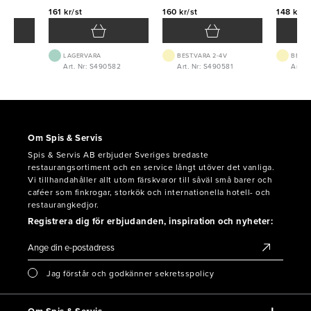
161 kr/st
160 kr/st
148 kr/s
VTID
LAGERVARA
BEST.VARA 2-4V
BEST.
Art. Nr: S490582
Art. Nr: S490581
Art. 
Om Spis & Servis
Spis & Servis AB erbjuder Sveriges bredaste
restaurangsortiment och en service långt utöver det vanliga.
Vi tillhandahåller allt utom färskvaror till såväl små barer och
caféer som finkrogar, storkök och internationella hotell- och
restaurangkedjor.
Registrera dig för erbjudanden, inspiration och nyheter:
Jag förstår och godkänner sekretsspolicy