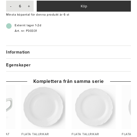
-
+
Köp
- Högkvalitativt porslinsfat
- Förgyller fikastunden
Minsta köpantal för denna produkt är 6 st
- Tål maskindisk, ugn och mikrovågsugn
Externt lager 1-2d
Art. nr: P30331
Information
Egenskaper
Komplettera från samma serie
& FAT
FLATA TALLRIKAR
FLATA TALLRIKAR
FLATA TA