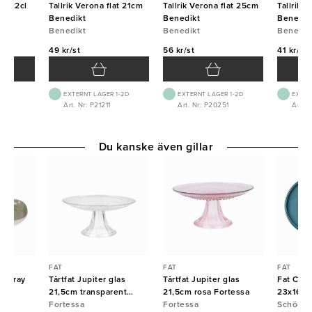
na 22cl
Tallrik Verona flat 21cm
Tallrik Verona flat 25cm
Tallrik 
Benedikt
Benedikt
Benedik
Benedikt
Benedikt
Benedik
49 kr/st
56 kr/st
41 kr/st
EXTERNT LAGER 1-2D
EXTERNT LAGER 1-2D
EXTER
2
Art. Nr: P21211
Art. Nr: P20251
Art. N
Du kanske även gillar
FAT
FAT
FAT
 Spray
Tårtfat Jupiter glas
Tårtfat Jupiter glas
Fat Com
21,5cm transparent
21,5cm rosa Fortessa
23x16cm
Fortessa
Fortessa
Fortessa
Schönwa
Schönwa