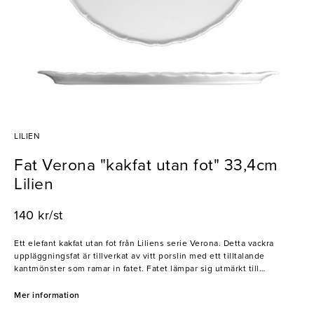
LILIEN
Fat Verona "kakfat utan fot" 33,4cm
Lilien
140 kr/st
Ett elefant kakfat utan fot från Liliens serie Verona. Detta vackra
uppläggningsfat är tillverkat av vitt porslin med ett tilltalande
kantmönster som ramar in fatet. Fatet lämpar sig utmärkt till
servering av olika sorters bakverk och kommer, utan tvekan, att
förgylla fikastunden. Perfekt för café- och serveringsverksamheter
Mer information
som söker ett läckert kakfat av hög kvalitet.