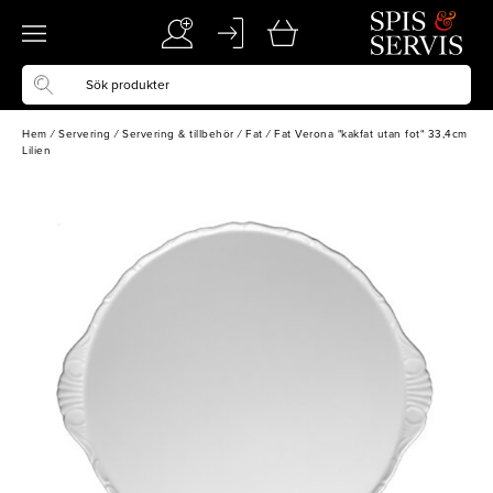
Hem
/
Servering
/
Servering & tillbehör
/
Fat
/
Fat Verona "kakfat utan fot" 33,4cm
Lilien