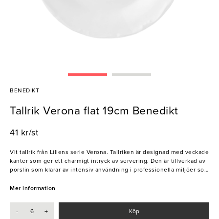
BENEDIKT
Tallrik Verona flat 19cm Benedikt
41 kr/st
Vit tallrik från Liliens serie Verona. Tallriken är designad med veckade
kanter som ger ett charmigt intryck av servering. Den är tillverkad av
porslin som klarar av intensiv användning i professionella miljöer som
restauranger och hotell. Storleken är lämplig för servering av förrätter
och desserter, men passar även till mindre luncher eller sidorätter.
Mer information
- Tål ugn, mikrovågsugn och maskindisk
-
+
Köp
- Elegant design