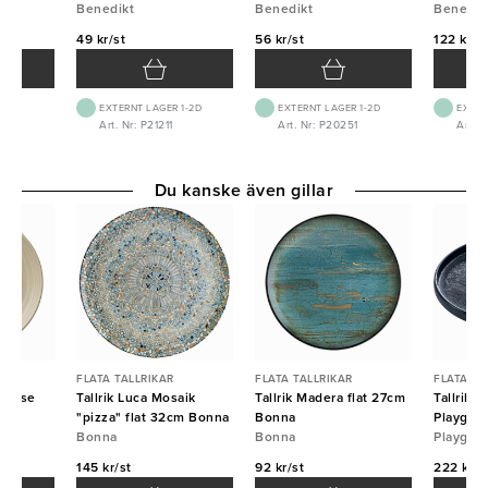
Benedikt
Benedikt
Benedik
49 kr/st
56 kr/st
122 kr/s
EXTERNT LAGER 1-2D
EXTERNT LAGER 1-2D
EXTER
2
Art. Nr: P21211
Art. Nr: P20251
Art. 
Du kanske även gillar
FLATA TALLRIKAR
FLATA TALLRIKAR
FLATA TA
 House
Tallrik Luca Mosaik
Tallrik Madera flat 27cm
Tallrik 
"pizza" flat 32cm Bonna
Bonna
Playgro
Bonna
Bonna
Playgro
145 kr/st
92 kr/st
222 kr/s