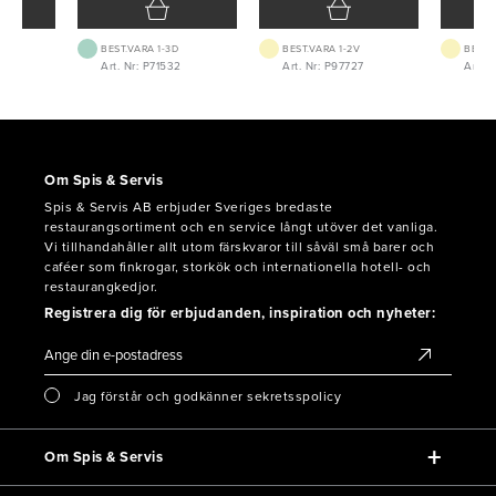
BEST.VARA 1-3D
BEST.VARA 1-2V
BEST.
23
Art. Nr: P71532
Art. Nr: P97727
Art. N
Om Spis & Servis
Spis & Servis AB erbjuder Sveriges bredaste
restaurangsortiment och en service långt utöver det vanliga.
Vi tillhandahåller allt utom färskvaror till såväl små barer och
caféer som finkrogar, storkök och internationella hotell- och
restaurangkedjor.
Registrera dig för erbjudanden, inspiration och nyheter:
Jag förstår och godkänner sekretsspolicy
Om Spis & Servis