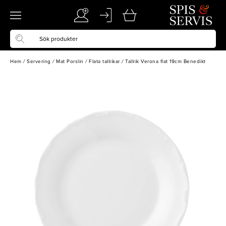
Hem
/
Servering
/
Mat Porslin
/
Flata tallrikar
/
Tallrik Verona flat 19cm Benedikt