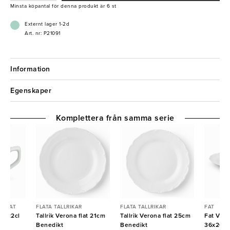
- Stapelbar
Minsta köpantal för denna produkt är 6 st
Externt lager 1-2d
Art. nr: P21091
Information
Egenskaper
Komplettera från samma serie
& FAT
FLATA TALLRIKAR
FLATA TALLRIKAR
FAT
na 22cl
Tallrik Verona flat 21cm
Tallrik Verona flat 25cm
Fat Vero
Benedikt
Benedikt
36x26cm