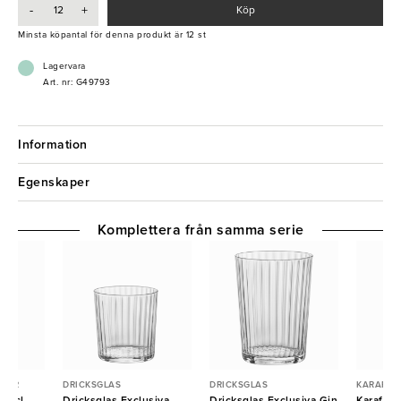
-
+
Köp
- Tål maskindisk
Minsta köpantal för denna produkt är 12 st
- Kan återvinnas
- Elegant design
Lagervara
Art. nr: G49793
Information
Egenskaper
Komplettera från samma serie
SKOR
DRICKSGLAS
DRICKSGLAS
KARAFFE
 25cl
Dricksglas Exclusiva
Dricksglas Exclusiva Gin
Karaff E