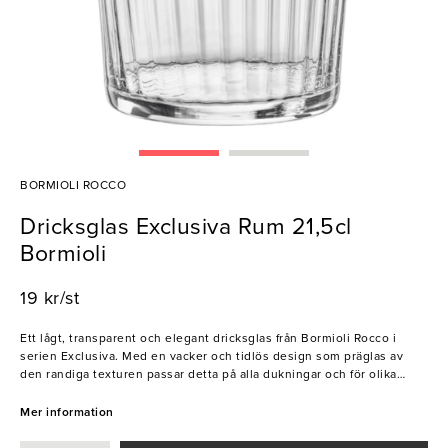
BORMIOLI ROCCO
Dricksglas Exclusiva Rum 21,5cl
Bormioli
19 kr/st
Ett lågt, transparent och elegant dricksglas från Bormioli Rocco i
serien Exclusiva. Med en vacker och tidlös design som präglas av
den randiga texturen passar detta på alla dukningar och för olika
ändamål. Oavsett om du serverar kallt vatten, en uppfriskande drink
eller en syrlig lemonad i detta glas, kommer du att göra ett gott
Mer information
intryck på restaurangens gäster. Hög kvalitet och hållbarhet gör
glaset lämpligt för intensiv användning!