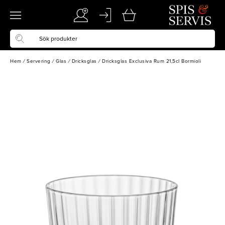
Hem
/
Servering
/
Glas
/
Dricksglas
/
Dricksglas Exclusiva Rum 21,5cl Bormioli