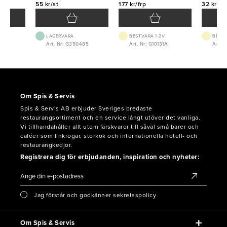
55 kr/st
177 kr/frp
32 kr/st
LAGERVARA
BEST.VARA 1-2V
BEST.
Art. Nr: G350485
Art. Nr: G10131A
Art. 
Om Spis & Servis
Spis & Servis AB erbjuder Sveriges bredaste
restaurangsortiment och en service långt utöver det vanliga.
Vi tillhandahåller allt utom färskvaror till såväl små barer och
caféer som finkrogar, storkök och internationella hotell- och
restaurangkedjor.
Registrera dig för erbjudanden, inspiration och nyheter:
Jag förstår och godkänner sekretsspolicy
Om Spis & Servis