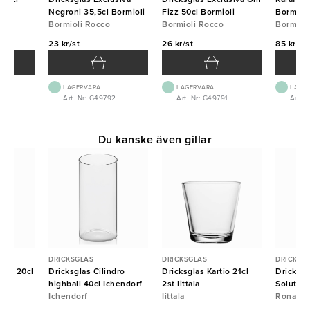
Negroni 35,5cl Bormioli
Fizz 50cl Bormioli
Bormiol
Bormioli Rocco
Bormioli Rocco
Bormiol
23 kr/st
26 kr/st
85 kr/st
LAGERVARA
LAGERVARA
LAGE
8
Art. Nr: G49792
Art. Nr: G49791
Art. N
Du kanske även gillar
DRICKSGLAS
DRICKSGLAS
DRICKSG
que 20cl
Dricksglas Cilindro
Dricksglas Kartio 21cl
Dricksg
highball 40cl Ichendorf
2st Iittala
Solution
Ichendorf
Iittala
Rona
Rona