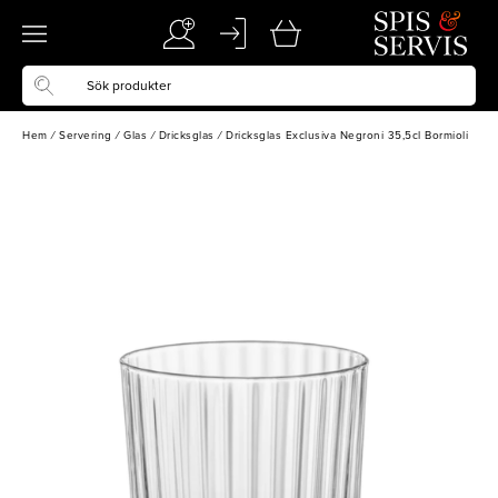
Hem
/
Servering
/
Glas
/
Dricksglas
/
Dricksglas Exclusiva Negroni 35,5cl Bormioli