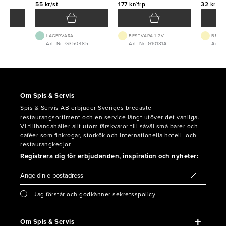
55 kr/st
177 kr/frp
32 kr/st
LAGERVARA
BEST.VARA 1-2V
BEST.
Art. Nr: G350485
Art. Nr: G10131A
Art. 
Om Spis & Servis
Spis & Servis AB erbjuder Sveriges bredaste
restaurangsortiment och en service långt utöver det vanliga.
Vi tillhandahåller allt utom färskvaror till såväl små barer och
caféer som finkrogar, storkök och internationella hotell- och
restaurangkedjor.
Registrera dig för erbjudanden, inspiration och nyheter:
Jag förstår och godkänner sekretsspolicy
Om Spis & Servis