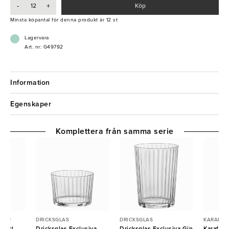
-
+
Köp
- Elegant design
Minsta köpantal för denna produkt är 12 st
- Exklusivt star glass
- Tål maskindisk
Lagervara
- Kan återvinnas
Art. nr: G49792
Information
Egenskaper
Komplettera från samma serie
SKOR
DRICKSGLAS
DRICKSGLAS
KARAFFE
 25cl
Dricksglas Exclusiva
Dricksglas Exclusiva Gin
Karaff E