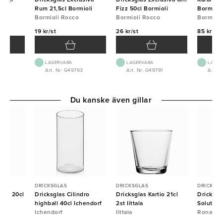
Rum 21,5cl Bormioli
Fizz 50cl Bormioli
Bormiol
Bormioli Rocco
Bormioli Rocco
Bormiol
19 kr/st
26 kr/st
85 kr/st
LAGERVARA
LAGERVARA
LAGE
8
Art. Nr: G49793
Art. Nr: G49791
Art. N
Du kanske även gillar
DRICKSGLAS
DRICKSGLAS
DRICKSG
que 20cl
Dricksglas Cilindro
Dricksglas Kartio 21cl
Dricksg
highball 40cl Ichendorf
2st Iittala
Solution
Ichendorf
Iittala
Rona
Rona