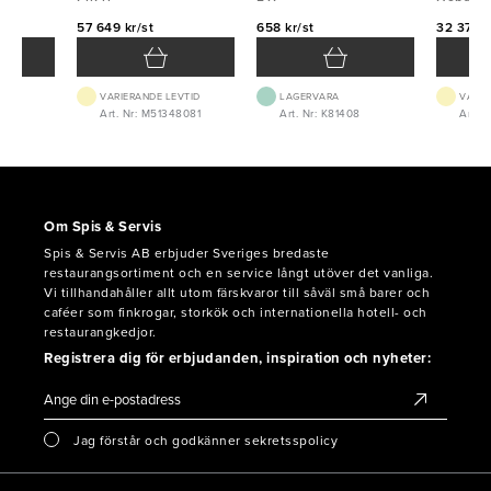
57 649 kr/st
658 kr/st
32 375 k
VARIERANDE LEVTID
LAGERVARA
VARIE
-1
Art. Nr: M51348081
Art. Nr: K81408
Art. 
Om Spis & Servis
Spis & Servis AB erbjuder Sveriges bredaste
restaurangsortiment och en service långt utöver det vanliga.
Vi tillhandahåller allt utom färskvaror till såväl små barer och
caféer som finkrogar, storkök och internationella hotell- och
restaurangkedjor.
Registrera dig för erbjudanden, inspiration och nyheter:
Jag förstår och godkänner sekretsspolicy