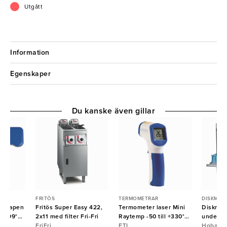
Utgått
Information
Egenskaper
Du kanske även gillar
FRITÖS
TERMOMETRAR
DISKMAS
ermapen
Fritös Super Easy 422,
Termometer laser Mini
Diskmas
l +299°C
2x11 med filter Fri-Fri
Raytemp -50 till +330°C
underb
FriFri
ETI
ETI
Hobart