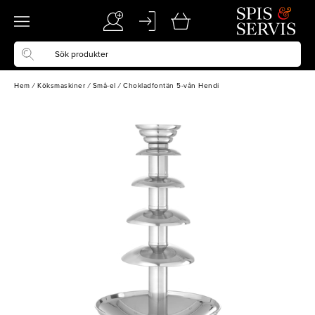
Hem
/
Köksmaskiner
/
Små-el
/
Chokladfontän 5-vån Hendi