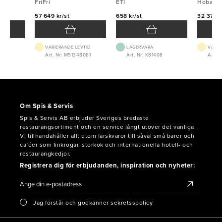
FriFri
ETI
ETI
Hobart
57 649 kr/st
658 kr/st
32 375 k
VARIERANDE LEVTID
LAGERVARA
VARIE
-1
Art. Nr: M51348081
Art. Nr: K81408
Art. 
Om Spis & Servis
Spis & Servis AB erbjuder Sveriges bredaste
restaurangsortiment och en service långt utöver det vanliga.
Vi tillhandahåller allt utom färskvaror till såväl små barer och
caféer som finkrogar, storkök och internationella hotell- och
restaurangkedjor.
Registrera dig för erbjudanden, inspiration och nyheter:
Jag förstår och godkänner sekretsspolicy