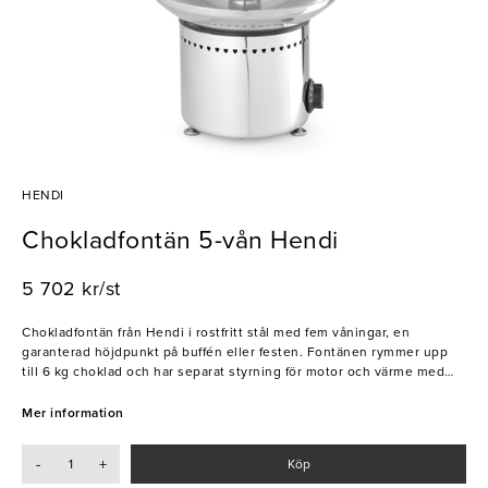
HENDI
Chokladfontän 5-vån Hendi
5 702 kr/st
Chokladfontän från Hendi i rostfritt stål med fem våningar, en
garanterad höjdpunkt på buffén eller festen. Fontänen rymmer upp
till 6 kg choklad och har separat styrning för motor och värme med
justerbar temperatur upp till 110 °C. Perfekt för att skapa en lyxig
dessertupplevelse med frukt, bakverk eller marshmallows.
Mer information
- Tillverkad i rostfritt stål
-
+
Köp
- Kapacitet: 2,5–6 kg choklad