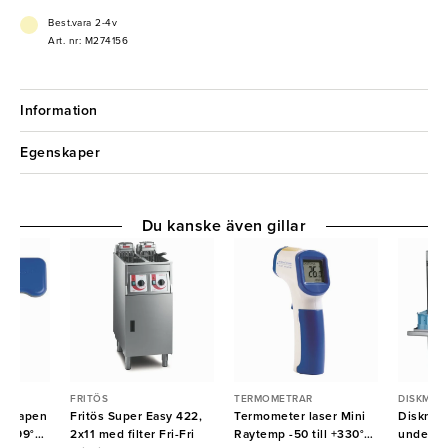
- Separata reglage för motor och värme
- Temperaturjustering upp till 110 °C
Best.vara 2-4v
Art. nr: M274156
Information
Egenskaper
Du kanske även gillar
FRITÖS
TERMOMETRAR
DISKMAS
ermapen
Fritös Super Easy 422,
Termometer laser Mini
Diskmas
l +299°C
2x11 med filter Fri-Fri
Raytemp -50 till +330°C
underb