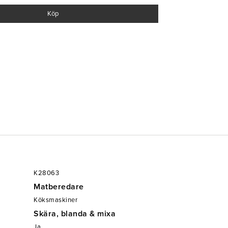
i alla typer av kök där det ställs höga krav på
Köp
er:
ien: CL 50, CL 50 Ultra, CL 50 Gourmet, CL 52,
R 502 V.V., R 752, R 752 V.V.
, R 101 XL, R 201 XL, R 201 XL Ultra, R 301, R 301
K28063
Matberedare
Köksmaskiner
Skära, blanda & mixa
Ja