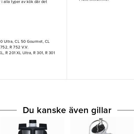
i alla typer av kök där det
0 Ultra, CL 50 Gourmet, CL
 752, R 752 V.V.
XL, R 201 XL Ultra, R 301, R 301
Du kanske även gillar