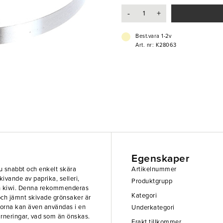
ett mångsidigt verktyg som passar 
-
+
precision och kvalitet.
- Tål diskmaskin
Best.vara 1-2v
- Effektiv och slittålig
Art. nr: K28063
- Passar med Robot Coupe-modell
Kompatibel med:_x000B_Stora ser
CL 55, CL 60, CL 60 V.V., R 502, 
Lilla serien: CL 30B, CL 20, CL 40
Ultra, R 401, R 402, R 402 V.V.
Egenskaper
 snabbt och enkelt skära
Artikelnummer
kivande av paprika, selleri,
Produktgrupp
ch kiwi. Denna rekommenderas
Kategori
a och jämnt skivade grönsaker är
vorna kan även användas i en
Underkategori
arneringar, vad som än önskas.
Frakt tillkommer