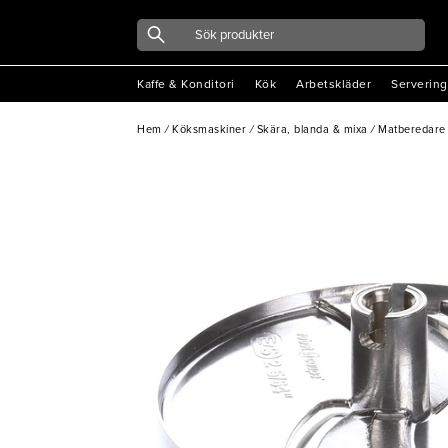
Kaffe & Konditori
Kök
Arbetskläder
Servering
Hem
/
Köksmaskiner
/
Skära, blanda & mixa
/
Matberedare