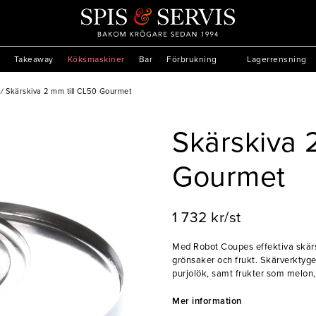
Takeaway
Köksmaskiner
Bar
Förbrukning
Lagerrensning
/
Skärskiva 2 mm till CL50 Gourmet
Skärskiva 
Gourmet
1 732 kr/st
Med Robot Coupes effektiva skär
grönsaker och frukt. Skärverktyget
purjolök, samt frukter som melon
tillverkning av pizzasallad, där kr
den bästa salladen. De tunna 2 
Mer information
rätter, som sallader, smörgåsar oc