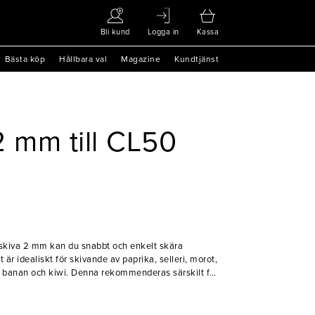
Bli kund
Logga in
Kassa
Bästa köp
Hållbara val
Magazine
Kundtjänst
2 mm till CL50
skiva 2 mm kan du snabbt och enkelt skära
 är idealiskt för skivande av paprika, selleri, morot,
, banan och kiwi. Denna rekommenderas särskilt för
ispiga och jämnt skivade grönsaker är nyckeln till
mm skivorna kan även användas i en mängd andra
h garneringar, vad som än önskas. Detta gör den till