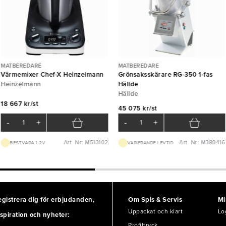
MATBEREDARE
MATBEREDARE
Värmemixer Chef-X Heinzelmann
Grönsaksskärare RG-350 1-fas
Heinzelmann
Hällde
Hällde
18 667 kr/st
45 075 kr/st
-
+
-
+
Art. Nr: M513102
Art. Nr: M380416
BEST.VARA 1-2V
VARIERANDE LEVTID
egistrera dig för erbjudanden,
Om Spis & Servis
Mi
Uppackat och klart
Lo
spiration och nyheter:
Profiltryck