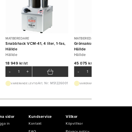
MATBEREDARE
MATBEREDARE
Snabbhack VCM-41, 4 liter, 1-fas,
Grönsaksskärare RG-350 3-fas
Hällde
Hällde
Hällde
Hällde
18 949 kr/st
45 075 kr/st
-
+
-
+
Art. Nr: M51226001
Art. Nr: M380
VARIERANDE LEVTID
VARIERANDE LEVTID
na sidor
Kundservice
Villkor
gga in
Kontakt
Köpvillkor
FAQ
Privacy policy