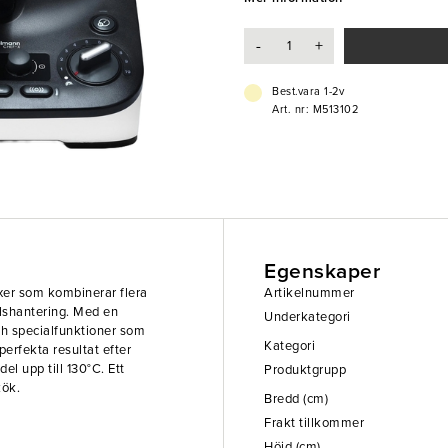
restauranger, hotell och storkök.
-
+
- Temperaturområde: 37-130°C
- 10 hastighetsinställningar
- Kraftfull motor
Best.vara 1-2v
- Specialfunktioner: reversering, 
Art. nr: M513102
- Pausknapp
Egenskaper
er som kombinerar flera
Artikelnummer
elshantering. Med en
Underkategori
ch specialfunktioner som
Kategori
perfekta resultat efter
l upp till 130°C. Ett
Produktgrupp
kök.
Bredd (cm)
Frakt tillkommer
Höjd (cm)