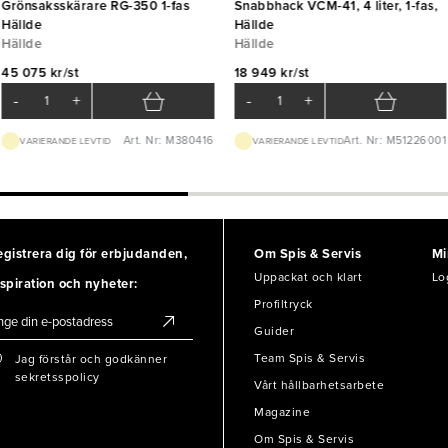
Grönsaksskärare RG-350 1-fas
Snabbhack VCM-41, 4 liter, 1-fas,
Hällde
Hällde
Hällde
Hällde
45 075 kr/st
18 949 kr/st
-
+
-
+
Art. Nr: M380416
Art. Nr: M51226001
VARIERANDE LEVTID
VARIERANDE LEVTID
egistrera dig för erbjudanden,
Om Spis & Servis
Mi
Uppackat och klart
Lo
spiration och nyheter:
Profiltryck
Guider
Team Spis & Servis
Jag förstår och godkänner
sekretsspolicy
Vårt hållbarhetsarbete
Magazine
Om Spis & Servis