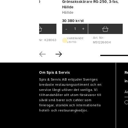
ärskiva 2 mm till CL50
Grönsaksskärare RG-250, 3-fas,
urmet
Hällde
Hällde
732 kr/st
30 380 kr/st
-
+
-
+
Art. Nr:
VARIERANDE
Art. Nr: K28063
BEST.VARA 1-2V
LEVTID
M51226004
Om Spis & Servis
R
Spis & Servis AB erbjuder Sveriges
in
bredaste restaurangsortiment och en
service långt utöver det vanliga. Vi
tillhandahåller allt utom färskvaror till
såväl små barer och caféer som
finkrogar, storkök och internationella
hotell- och restaurangkedjor.