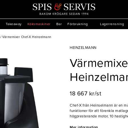
Takeaway
Köksmaskiner
Bar
Förbrukning
Lagerrensning
/
Värmemixer Chef-X Heinzelmann
HEINZELMANN
Värmemixe
Heinzelma
18 667 kr/st
Chef-X från Heinselmann är en m
funktioner för att förenkla matla
högpresterande motor, 10 hastighe
Pulse, Turbo och Reverse, leverera
Dessutom klarar mixern av varma l
Mer information