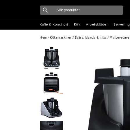
Kaffe & Konditori
Kök
Arbetskläder
Servering
Hem
/
Köksmaskiner
/
Skära, blanda & mixa
/
Matberedare