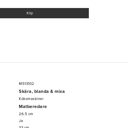
Köp
multipuls, timerfunktion och turbo
M513102
Skära, blanda & mixa
Köksmaskiner
Matberedare
26.5
cm
Ja
33
cm