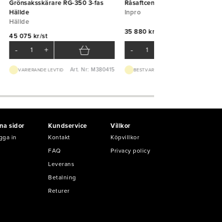
Grönsaksskärare RG-350 3-fas
Råsaftcentrifug 68 Santos 140L
Hällde
Inpro
Hällde
35 880 kr/st
45 075 kr/st
-
+
-
+
Art. Nr: M380415
Art. Nr: M95
VARIERANDE LEVTID
BEST.VARA 3-5D
na sidor
Kundservice
Villkor
gga in
Kontakt
Köpvillkor
FAQ
Privacy policy
Leverans
Betalning
Returer