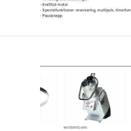
- Kraftfull motor
- Specialfunktioner: reversering, multipuls, timerfu
- Pausknapp
TBEREDARE
MATBEREDARE