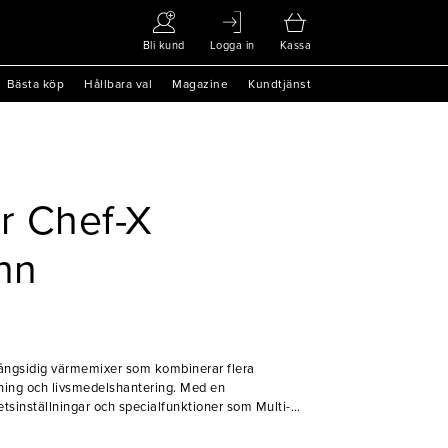
Bli kund
Logga in
Kassa
Bästa köp
Hållbara val
Magazine
Kundtjänst
r Chef-X
nn
ångsidig värmemixer som kombinerar flera
gning och livsmedelshantering. Med en
tsinställningar och specialfunktioner som Multi-
r den alltid perfekta resultat efter önskemål.
ivsmedel upp till 130°C. Ett oumbärligt verktyg för