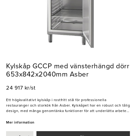
Kylskåp GCCP med vänsterhängd dörr
653x842x2040mm Asber
24 917 kr/st
Ett högkvalitativt kylskåp i rostfritt stål för professionella
restauranger och storkök från Asber. Kylskåpet har en robust och tålig
design, med många genomtänka funktioner för att underlätta arbetet i
köket. Kylens temperatur kan enkelt justeras med hjälp av den
praktiska displayen på framsidan. Kylskåpet har dessutom en
Mer information
dörrbrytare som automatisk stoppar fläkten när dörren öppnas, för att
undvika att kall luft släpps ut. Perfekt för er som söker ett robust och