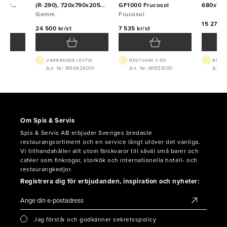
dörr
(R-290), 720x790x2050,
GF1000 Frucosol
680x700
m
Gemm
Gemm
Frucosol
15 271 kr
24 500 kr/st
7 535 kr/st
VTID
VARIERANDE LEVTID
BEST.VARA 3-5D
BEST.
200
Art. Nr: M50424010
Art. Nr: M1651000
Art. 
Om Spis & Servis
Spis & Servis AB erbjuder Sveriges bredaste
restaurangsortiment och en service långt utöver det vanliga.
Vi tillhandahåller allt utom färskvaror till såväl små barer och
caféer som finkrogar, storkök och internationella hotell- och
restaurangkedjor.
Registrera dig för erbjudanden, inspiration och nyheter:
Jag förstår och godkänner sekretsspolicy