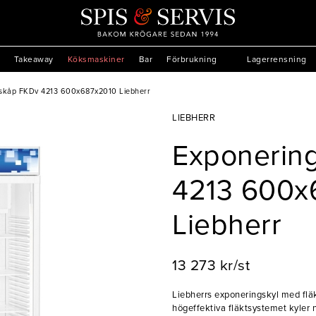
Takeaway
Köksmaskiner
Bar
Förbrukning
Lagerrensning
lskåp FKDv 4213 600x687x2010 Liebherr
LIEBHERR
Exponerin
4213 600x
Liebherr
13 273 kr/st
Liebherrs exponeringskyl med fläkt
högeffektiva fläktsystemet kyler 