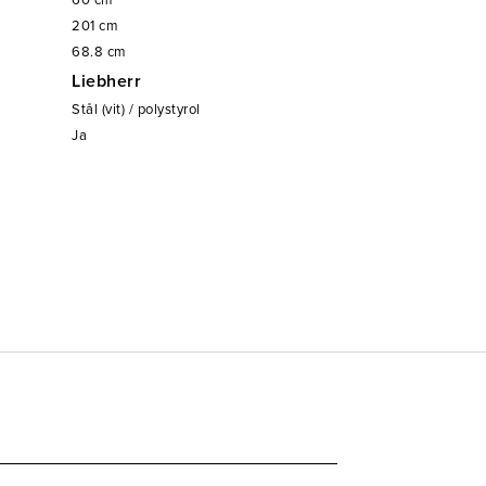
60
cm
201
cm
68.8
cm
Liebherr
Stål (vit) / polystyrol
Ja