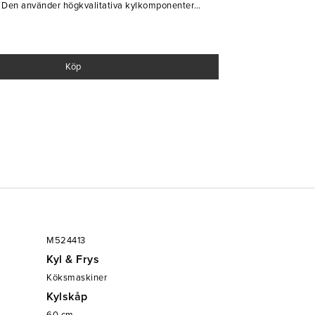
. Den använder högkvalitativa kylkomponenter
 och förångare, vilket minskar energiförbrukning
+2°C och +12°C, och en dörrstyrd fläkt förhindrar
av dörren. En inbyggd display visar skåpets
Köp
g förbättrar produktens synlighet.
r av kök, inklusive storkök, restauranger, kaféer och
recision och kvalitet.
 per hylla
M524413
Kyl & Frys
Köksmaskiner
Kylskåp