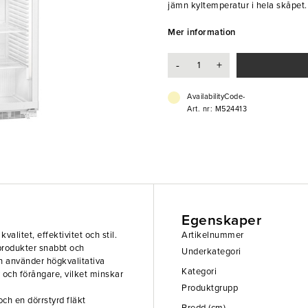
jämn kyltemperatur i hela skåpet
inklusive kompressor, kondensator
och driftskostnader.
Mer information
Temperaturen kan justeras mellan 
att varm luft sugs in vid öppning 
-
+
innertemperatur, och LED-belysnin
Denna kyl är perfekt för alla type
catering, där höga krav ställs på p
AvailabilityCode-
Art. nr: M524413
- Färg: Vit
- Hyllor, lastningskapacitet: 45 kg
- Dörr med dubbelt härdat glas
- Ergonomiskt handtag
- Fötter: Rostfritt stål, justerbara
- Energiåtgång: 1558kW/24 h
- Elanslutning: 50Hz/220-240V
- Effekt 160 W
Egenskaper
- dB(A): 52
litet, effektivitet och stil.
Artikelnummer
 produkter snabbt och
Underkategori
n använder högkvalitativa
Kategori
och förångare, vilket minskar
Produktgrupp
ch en dörrstyrd fläkt