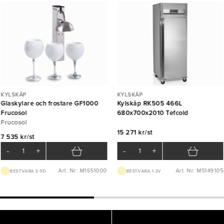
KYLSKÅP
KYLSKÅP
Glaskylare och frostare GF1000
Kylskåp RK505 466L
Frucosol
680x700x2010 Tefcold
Frucosol
15 271 kr/st
7 535 kr/st
-
+
-
+
Art. Nr: M1651000
Art. Nr: M5149105
BEST.VARA 3-5D
BEST.VARA 1-2V