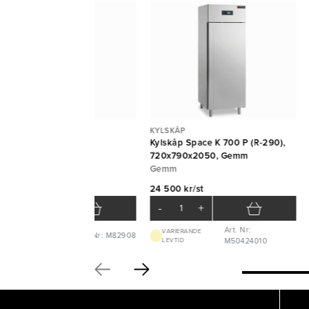
LSKÅP
KYLSKÅP
lskåp Inventus C8
Kylskåp Space K 700 P (R-290),
0x750x2100mm Colia
720x790x2050, Gemm
Gemm
 298 kr/st
24 500 kr/st
-
+
-
+
Art. Nr:
VARIERANDE
Art. Nr: M82908
VARIERANDE LEVTID
LEVTID
M50424010