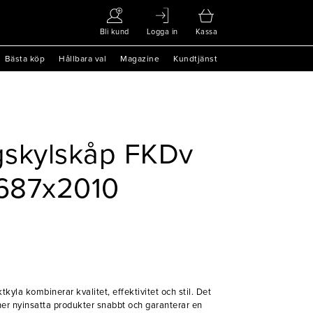
Bli kund
Logga in
Kassa
Bästa köp
Hållbara val
Magazine
Kundtjänst
gskylskåp FKDv
687x2010
kyla kombinerar kvalitet, effektivitet och stil. Det
ner nyinsatta produkter snabbt och garanterar en