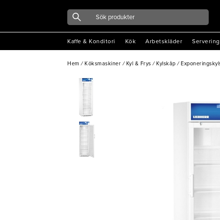
Kaffe & Konditori
Kök
Arbetskläder
Servering
Hem
/
Köksmaskiner
/
Kyl & Frys
/
Kylskåp
/
Exponeringsky