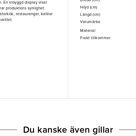
Bredd (cm)
n. En inbyggd display visar
Höjd (cm)
rar produktens synlighet.
 storkök, restauranger, kaféer
Längd (cm)
valitet.
Varumärke
Material
Frakt tillkommer
Du kanske även gillar