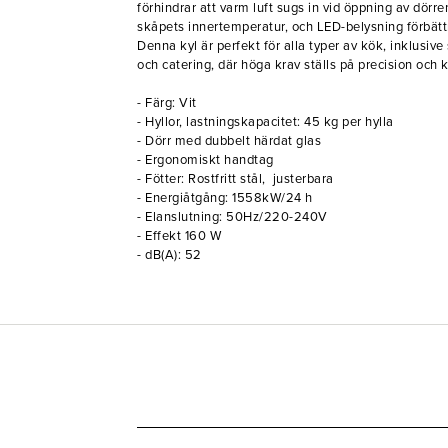
förhindrar att varm luft sugs in vid öppning av dörre
skåpets innertemperatur, och LED-belysning förbätt
Denna kyl är perfekt för alla typer av kök, inklusive
och catering, där höga krav ställs på precision och k
- Färg: Vit
- Hyllor, lastningskapacitet: 45 kg per hylla
- Dörr med dubbelt härdat glas
- Ergonomiskt handtag
- Fötter: Rostfritt stål, justerbara
- Energiåtgång: 1558kW/24 h
- Elanslutning: 50Hz/220-240V
- Effekt 160 W
- dB(A): 52