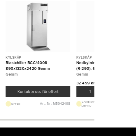
KYLSKÅP
KYLSKÅP
Blastchiller BCC/4008
Nedkylningsskåp Space NK 50
890x1320x2420 Gemm
(R-290), 635x700x2050, Gem
Gemm
Gemm
32 459 kr/st
-
+
Kontakta oss för offert
Art. Nr:
VARIERANDE
Art. Nr: M5042408
OFFERT
LEVTID
M50424019