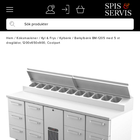
Hem
/
Köksmaskiner
/
Kyl & Frys
/
Kylbänk
/
Barkylbänk BM-1205 med 5 st
draglådor, 1200x650x900, Coolpart