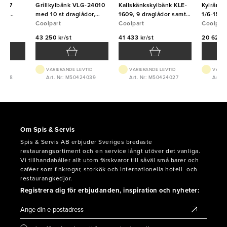
1607
Grillkylbänk VLG-24010
Kallskänkskylbänk KLE-
Kylränna
or,
med 10 st draglådor,
1609, 9 draglådor samt
1/6-150 
Coolpart
2400x650x650,
Coolpart
kyld ränna för 9 st GN
Coolpart
rostfri l
Coolpart
Coolpart
1/6, 1600x650x900,
1600x27
43 250 kr/st
41 433 kr/st
20 625 k
Coolpart
Coolpart
VTID
VARIERANDE LEVTID
VARIERANDE LEVTID
VARIE
24028
Art. Nr: M50424039
Art. Nr: M50424027
Art. 
Om Spis & Servis
Spis & Servis AB erbjuder Sveriges bredaste
restaurangsortiment och en service långt utöver det vanliga.
Vi tillhandahåller allt utom färskvaror till såväl små barer och
caféer som finkrogar, storkök och internationella hotell- och
restaurangkedjor.
Registrera dig för erbjudanden, inspiration och nyheter: