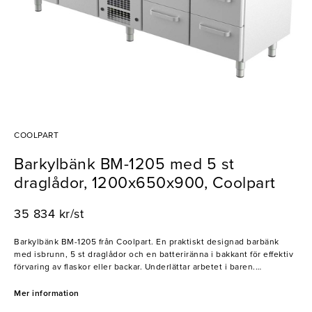
COOLPART
Barkylbänk BM-1205 med 5 st
draglådor, 1200x650x900, Coolpart
35 834 kr/st
Barkylbänk BM-1205 från Coolpart. En praktiskt designad barbänk
med isbrunn, 5 st draglådor och en batteriränna i bakkant för effektiv
förvaring av flaskor eller backar. Underlättar arbetet i baren.
- Temperaturområde +4°C till +10°C
- Effekt: 600 W
Mer information
- Anslutning: 230 V