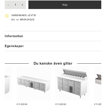
-
+
Köp
VARIERANDE LEVTID
Art. nr: M50424029
Information
Egenskaper
Du kanske även gillar
KYLBÄNK
KYLBÄNK
KYLBÄNK