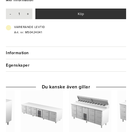
Mer information
- Fläktkyla
- Automstisk avfrostning och tövattenlåda
-
+
Köp
- Enkel rengöring
VARIERANDE LEVTID
Art. nr: M50424041
Information
Egenskaper
Du kanske även gillar