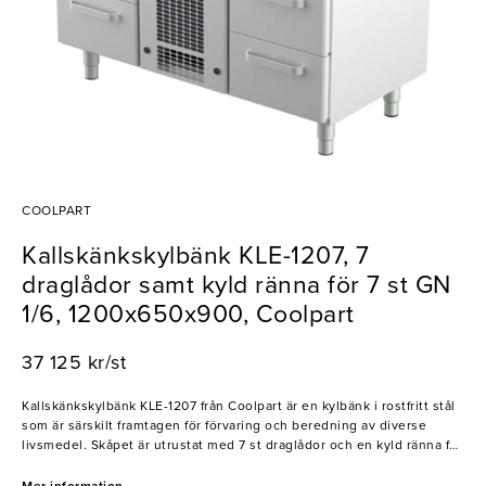
COOLPART
Kallskänkskylbänk KLE-1207, 7
draglådor samt kyld ränna för 7 st GN
1/6, 1200x650x900, Coolpart
37 125 kr/st
Kallskänkskylbänk KLE-1207 från Coolpart är en kylbänk i rostfritt stål
som är särskilt framtagen för förvaring och beredning av diverse
livsmedel. Skåpet är utrustat med 7 st draglådor och en kyld ränna för
7 st GN 1/6 kantiner.
- Högkvalitativ HCFC-fri polyuretan isolering