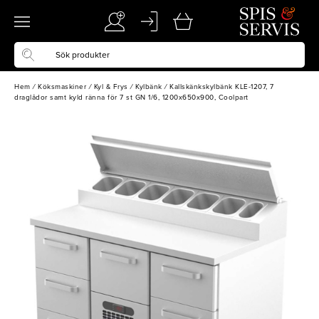
Hem
/
Köksmaskiner
/
Kyl & Frys
/
Kylbänk
/
Kallskänkskylbänk KLE-1207, 7
draglådor samt kyld ränna för 7 st GN 1/6, 1200x650x900, Coolpart