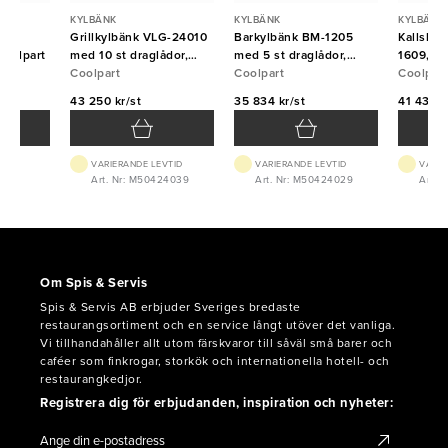
KYLBÄNK
KYLBÄNK
KYLBÄNK
21
Grillkylbänk VLG-24010
Barkylbänk BM-1205
Kallskän
oolpart
med 10 st draglådor,
med 5 st draglådor,
1609, 9 
2400x650x650,
Coolpart
1200x650x900, Coolpart
Coolpart
kyld rän
Coolpart
Coolpart
1/6, 16
43 250 kr/st
35 834 kr/st
41 433 k
Coolpart
VTID
VARIERANDE LEVTID
VARIERANDE LEVTID
VARIE
21
Art. Nr: M50424039
Art. Nr: M50424029
Art. 
Om Spis & Servis
Spis & Servis AB erbjuder Sveriges bredaste
restaurangsortiment och en service långt utöver det vanliga.
Vi tillhandahåller allt utom färskvaror till såväl små barer och
caféer som finkrogar, storkök och internationella hotell- och
restaurangkedjor.
Registrera dig för erbjudanden, inspiration och nyheter: