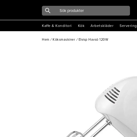
Kaffe & Konditori
Kök
Arbetskläder
Servering
Hem
/
Köksmaskiner
/
Elvisp Havsö 120W