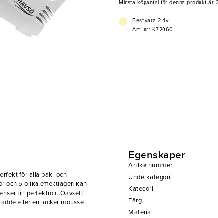
stål som är enkla att fästa och l
Minsta köpantal för denna produkt är 2
gör det enkelt att vispa luftiga o
Elvispen är mycket användarvänli
Best.vara 2-4v
sladd på 1,2 meter så du kan enke
Art. nr: K72060
behöva oroa dig för att den inte 
deg, är denna elvisp från Havsö et
Egenskaper
Artikelnummer
erfekt för alla bak- och
Underkategori
 och 5 olika effektlägen kan
Kategori
enser till perfektion. Oavsett
Färg
rädde eller en läcker mousse
Material