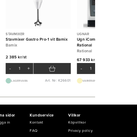
STAVMIXER
UGNAR
Stavmixer Gastro Pro-1 vit Bamix
Ugn iCombi Classic modell 6-1/
Bamix
Rational
Rational
2 385 kr/st
67 933 kr/st
-
+
-
+
Art. Nr: K26601
Art. Nr: M5001
LAGERVARA
VARIERANDE LEVTID
na sidor
Kundservice
Villkor
gga in
Kontakt
Köpvillkor
FAQ
Privacy policy