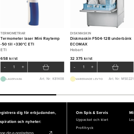
TERMOMETRAR
DISKMASKIN
Termometer laser Mini Raytemp
Diskmaskin F504-12B underbänk
-50 till +330°C ETI
ECOMAX
ETI
Hobart
658 kr/st
32 375 kr/st
-
+
-
+
Art. Nr: K81408
Art. Nr: M50221
LAGERVARA
VARIERANDE LEVTID
egistrera dig för erbjudanden,
Om Spis & Servis
Mi
Uppackat och klart
Lo
spiration och nyheter:
Profiltryck