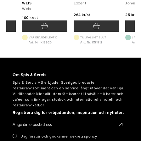
WEIS
Exxent
Jonas
Weis
264 kr/st
25 kr/st
100 kr/st
VARIERANDE LEVTID
TILLFÄLLIGT SLUT
LAGE
0
Art. Nr: K13925
Art. Nr: K51912
Art. N
Om Spis & Servis
Spis & Servis AB erbjuder Sveriges bredaste
restaurangsortiment och en service långt utöver det vanliga.
Vi tillhandahåller allt utom färskvaror till såväl små barer och
caféer som finkrogar, storkök och internationella hotell- och
restaurangkedjor.
Registrera dig för erbjudanden, inspiration och nyheter:
Jag förstår och godkänner sekretsspolicy