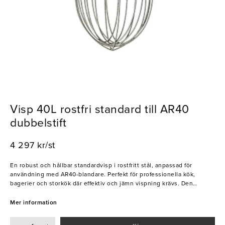
Visp 40L rostfri standard till AR40
dubbelstift
4 297 kr/st
En robust och hållbar standardvisp i rostfritt stål, anpassad för
användning med AR40-blandare. Perfekt för professionella kök,
bagerier och storkök där effektiv och jämn vispning krävs. Den
rostfria konstruktionen säkerställer lång livslängd, enkel rengöring
och hög hygiennivå.
Mer information
- Tillverkad i rostfritt stål