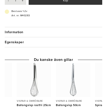
-
+
Köp
- Passar AR40-blandare
- Hållbar och slitstark konstruktion
- Lätt att rengöra och underhålla
Best.vara 1-2v
Art. nr: M40283
Information
Egenskaper
Du kanske även gillar
ARE
VISPAR & OMRÖRARE
VISPAR & OMRÖRARE
VISPAR 
tfri
Ballongvisp rostfri 25cm
Ballongvisp 50cm
Spiralvi