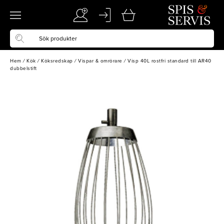
Hem
/
Kök
/
Köksredskap
/
Vispar & omrörare
/
Visp 40L rostfri standard till AR40
dubbelstift