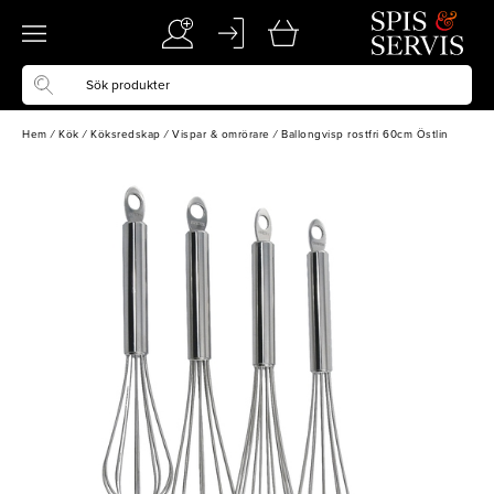
Hem
/
Kök
/
Köksredskap
/
Vispar & omrörare
/
Ballongvisp rostfri 60cm Östlin