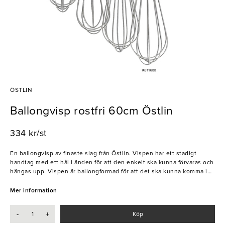
ÖSTLIN
Ballongvisp rostfri 60cm Östlin
334 kr/st
En ballongvisp av finaste slag från Östlin. Vispen har ett stadigt
handtag med ett hål i änden för att den enkelt ska kunna förvaras och
hängas upp. Vispen är ballongformad för att det ska kunna komma in
luft i smet eller dylikt och för att på så sätt skapa bästa resultat.
Denna ballongvisp är ett köksredskap som hör hemma på alla bageri
Mer information
och i alla kök.
-
+
Köp
- Rostfritt stål