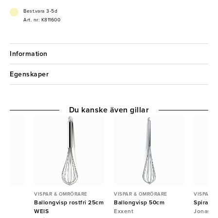
Best.vara 3-5d
Art. nr: K811600
Information
Egenskaper
Du kanske även gillar
ARE
VISPAR & OMRÖRARE
VISPAR & OMRÖRARE
VISPAR 
tfri
Ballongvisp rostfri 25cm
Ballongvisp 50cm
Spiralvi
WEIS
Exxent
Jonas