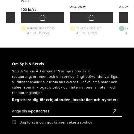
Weis
264 kr/st
25 kr/st
100 kr/st
VARIERANDE LEVTID
TILLFÄLLIGT SLUT
LAGE
0
Art. Nr: K13925
Art. Nr: K51912
Art. N
Om Spis & Servis
Spis & Servis AB erbjuder Sveriges bredaste
restaurangsortiment och en service långt utöver det vanliga.
Vi tillhandahåller allt utom färskvaror till såväl små barer och
caféer som finkrogar, storkök och internationella hotell- och
restaurangkedjor.
Registrera dig för erbjudanden, inspiration och nyheter:
Jag förstår och godkänner sekretsspolicy