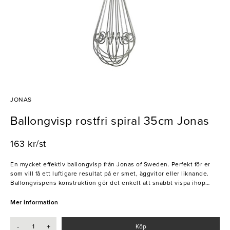
JONAS
Ballongvisp rostfri spiral 35cm Jonas
163 kr/st
En mycket effektiv ballongvisp från Jonas of Sweden. Perfekt för er
som vill få ett luftigare resultat på er smet, äggvitor eller liknande.
Ballongvispens konstruktion gör det enkelt att snabbt vispa ihop
mindre mängder samt att vispa in luft.
Mer information
- Rostfritt 18/10
- Upphängningsögla
-
+
Köp
- Kan diskas i maskin