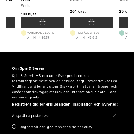
aft 80cm
WEIS
Exxent
Jonas
Weis
264 kr/st
25 kr/st
100 kr/st
VARIERANDE LEVTID
TILLFÄLLIGT SLUT
LAGE
0
Art. Nr: K13925
Art. Nr: K51912
Art. N
Om Spis & Servis
Spis & Servis AB erbjuder Sveriges bredaste
restaurangsortiment och en service långt utöver det vanliga.
Vi tillhandahåller allt utom färskvaror till såväl små barer och
caféer som finkrogar, storkök och internationella hotell- och
restaurangkedjor.
Registrera dig för erbjudanden, inspiration och nyheter:
Jag förstår och godkänner sekretsspolicy