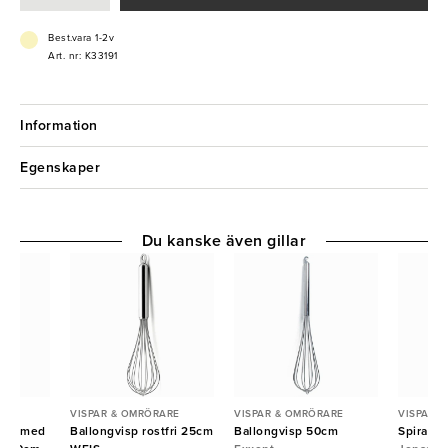
Best.vara 1-2v
Art. nr: K33191
Information
Egenskaper
Du kanske även gillar
ARE
VISPAR & OMRÖRARE
VISPAR & OMRÖRARE
VISPAR 
ten med
Ballongvisp rostfri 25cm
Ballongvisp 50cm
Spiralvi