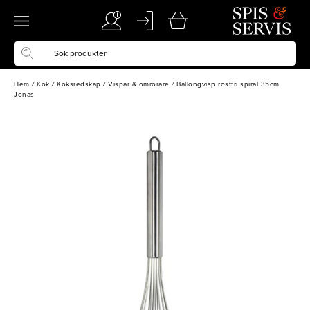
Hem
/
Kök
/
Köksredskap
/
Vispar & omrörare
/
Ballongvisp rostfri spiral 35cm
Jonas