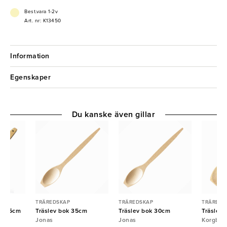
Best.vara 1-2v
Art. nr: K13450
Information
Egenskaper
Du kanske även gillar
TRÄREDSKAP
TRÄREDSKAP
TRÄREDS
de 25cm
Träslev bok 35cm
Träslev bok 30cm
Träslev 
Jonas
Jonas
Korgboe