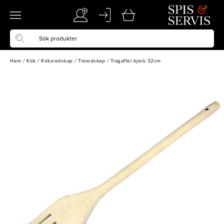
Hem
/
Kök
/
Köksredskap
/
Träredskap
/
Trägaffel björk 32cm