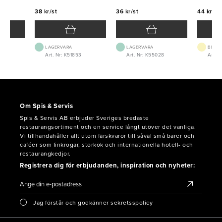
38 kr/st
36 kr/st
44 kr/st
LAGERVARA
LAGERVARA
BEST.
Art. Nr: K51853
Art. Nr: K55028
Art. 
Om Spis & Servis
Spis & Servis AB erbjuder Sveriges bredaste
restaurangsortiment och en service långt utöver det vanliga.
Vi tillhandahåller allt utom färskvaror till såväl små barer och
caféer som finkrogar, storkök och internationella hotell- och
restaurangkedjor.
Registrera dig för erbjudanden, inspiration och nyheter:
Jag förstår och godkänner sekretsspolicy