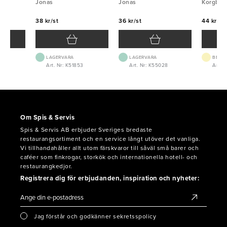
Jonas
Jonas
Korgboe
38 kr/st
36 kr/st
44 kr/st
LAGERVARA
LAGERVARA
BEST.
Art. Nr: K51853
Art. Nr: K55028
Art. 
Om Spis & Servis
Spis & Servis AB erbjuder Sveriges bredaste
restaurangsortiment och en service långt utöver det vanliga.
Vi tillhandahåller allt utom färskvaror till såväl små barer och
caféer som finkrogar, storkök och internationella hotell- och
restaurangkedjor.
Registrera dig för erbjudanden, inspiration och nyheter:
Jag förstår och godkänner sekretsspolicy