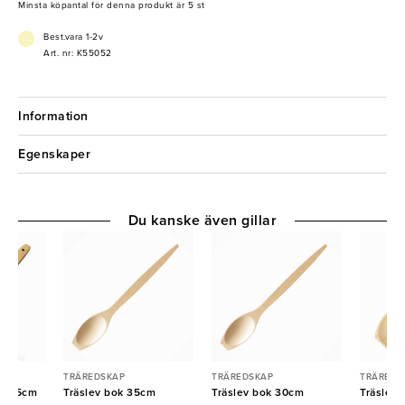
Minsta köpantal för denna produkt är 5 st
Best.vara 1-2v
Art. nr: K55052
Information
Egenskaper
Du kanske även gillar
TRÄREDSKAP
TRÄREDSKAP
TRÄREDS
de 25cm
Träslev bok 35cm
Träslev bok 30cm
Träslev 