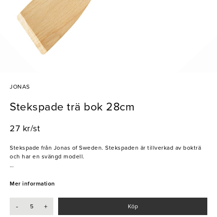
JONAS
Stekspade trä bok 28cm
27 kr/st
Stekspade från Jonas of Sweden. Stekspaden är tillverkad av bokträ
och har en svängd modell.
- Diskas för hand
- Obehandlat och FSC-certifierat bokträ
Mer information
- Hål i ena änden så att den kan hängas upp
-
+
Köp