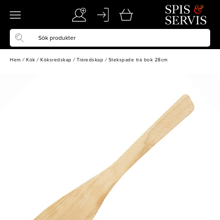
Hem
/
Kök
/
Köksredskap
/
Träredskap
/
Stekspade trä bok 28cm