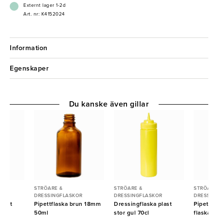
Externt lager 1-2d
Art. nr: K4152024
Information
Egenskaper
Du kanske även gillar
STRÖARE &
STRÖARE &
STRÖARE
R
DRESSINGFLASKOR
DRESSINGFLASKOR
DRESSIN
plast
Pipettflaska brun 18mm
Dressingflaska plast
Pipett Sv
l
50ml
stor gul 70cl
flaska 