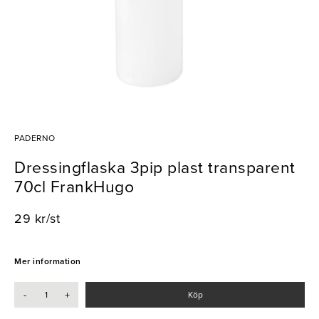
PADERNO
Dressingflaska 3pip plast transparent
70cl FrankHugo
29 kr/st
Mer information
-
+
Köp