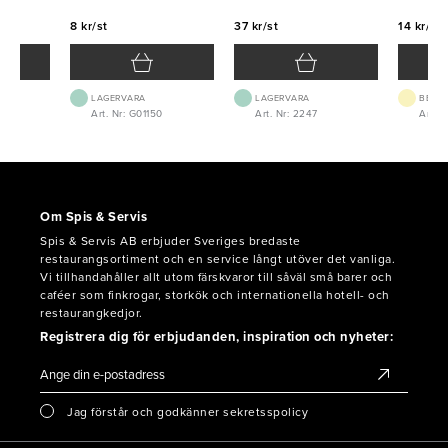
8 kr/st
37 kr/st
14 kr/st
LAGERVARA
LAGERVARA
BEST.
8
Art. Nr: G01150
Art. Nr: 2247
Art. N
Om Spis & Servis
Spis & Servis AB erbjuder Sveriges bredaste
restaurangsortiment och en service långt utöver det vanliga.
Vi tillhandahåller allt utom färskvaror till såväl små barer och
caféer som finkrogar, storkök och internationella hotell- och
restaurangkedjor.
Registrera dig för erbjudanden, inspiration och nyheter:
Jag förstår och godkänner sekretsspolicy