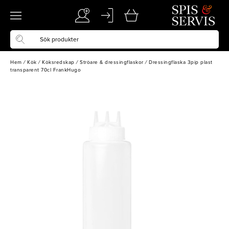
Hem
/
Kök
/
Köksredskap
/
Ströare & dressingflaskor
/
Dressingflaska 3pip plast
transparent 70cl FrankHugo