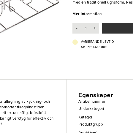
med en traditionell ugnsform. Resu
vacker bryningsfärg runt om. Ett ou
av fågel i restauranger och storkö
Mer information
- GN 1/1
-
+
- Kapacitet: 8 st fågelbröst
VARIERANDE LEVTID
Art. nr: K601006
Egenskaper
r tillagning av kyckling- och
Artikelnummer
örkortar tillagningstiden
Underkategori
ett extra saftigt bröstkött
Kategori
rligt verktyg för effektiv och
k!
Produktgrupp