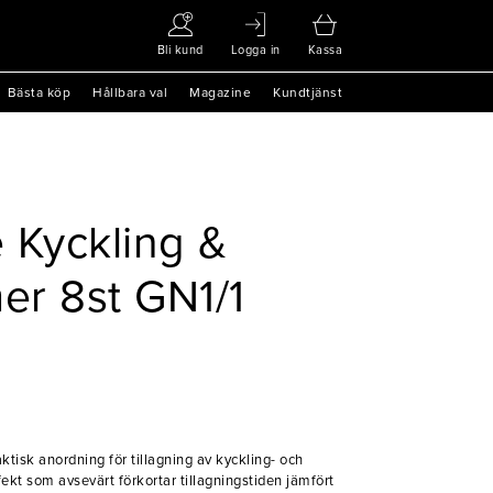
Bli kund
Logga in
Kassa
Bästa köp
Hållbara val
Magazine
Kundtjänst
 Kyckling &
r 8st GN1/1
ktisk anordning för tillagning av kyckling- och
kt som avsevärt förkortar tillagningstiden jämfört