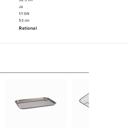
32.5
cm
Ja
1/1
GN
53
cm
Rational