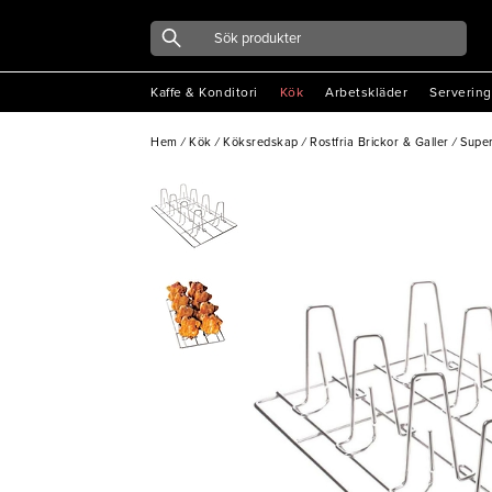
Kaffe & Konditori
Kök
Arbetskläder
Servering
Hem
/
Kök
/
Köksredskap
/
Rostfria Brickor & Galler
/
Super