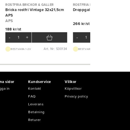
ROSTFRIA BRICKOR & GALLER
ROSTFRIA BRICKOR & GALLER
Bricka rostfri Vintage 32x21,5cm
Droppgaller GN1/2 Exxent
APS
APS
266 kr/st
188 kr/st
-
+
-
+
Art. Nr: S30134
Art. Nr: K69
BEST.VARA 1-2V
BEST.VARA 3-5D
na sidor
Kundservice
Villkor
gga in
Kontakt
Köpvillkor
FAQ
Privacy policy
Leverans
Betalning
Returer