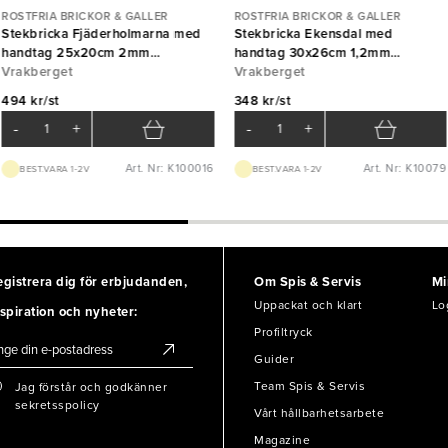
ROSTFRIA BRICKOR & GALLER
ROSTFRIA BRICKOR & GALLER
Stekbricka Fjäderholmarna med
Stekbricka Ekensdal med
handtag 25x20cm 2mm
handtag 30x26cm 1,2mm
Vrakberget
Vrakberget
Vrakberget
Vrakberget
494 kr/st
348 kr/st
-
+
-
+
Art. Nr: K100016
Art. Nr: K10079
BEST.VARA 1-2V
BEST.VARA 1-2V
egistrera dig för erbjudanden,
Om Spis & Servis
Mi
Uppackat och klart
Lo
spiration och nyheter:
Profiltryck
Guider
Team Spis & Servis
Jag förstår och godkänner
sekretsspolicy
Vårt hållbarhetsarbete
Magazine