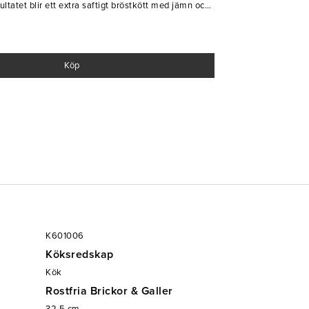
ltatet blir ett extra saftigt bröstkött med jämn och
mbärligt verktyg för effektiv och pålitlig tillagning
k!
Köp
K601006
Köksredskap
Kök
Rostfria Brickor & Galler