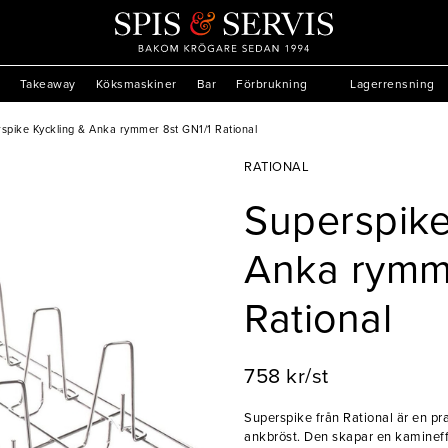
Takeaway
Köksmaskiner
Bar
Förbrukning
Lagerrensning
spike Kyckling & Anka rymmer 8st GN1/1 Rational
RATIONAL
Superspike
Anka rymme
Rational
758 kr/st
Superspike från Rational är en pra
ankbröst. Den skapar en kamineffe