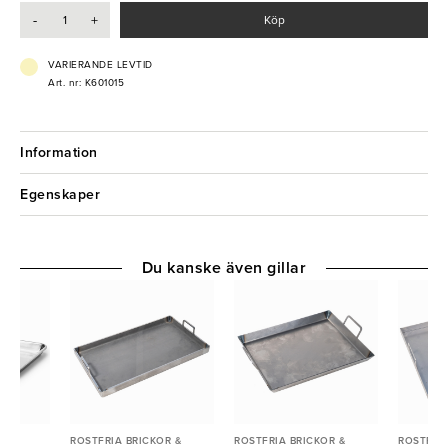
-
+
Köp
- GN 1/2
- Kapacitet: 4 st fågelbröst
VARIERANDE LEVTID
Art. nr: K601015
Information
Egenskaper
Du kanske även gillar
R &
ROSTFRIA BRICKOR &
ROSTFRIA BRICKOR &
ROSTFRIA