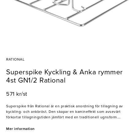
RATIONAL
Superspike Kyckling & Anka rymmer
4st GN1/2 Rational
571 kr/st
Superspike från Rational är en praktisk anordning för tillagning av
kyckling- och ankbröst. Den skapar en kamineffekt som avsevärt
förkortar tillagningstiden jämfört med en traditionell ugnsform.
Resultatet blir ett extra saftigt bröstkött med jämn och vacker
bryningsfärg runt om. Ett oumbärligt verktyg för effektiv och pålitlig
Mer information
tillagning av fågel i restauranger och storkök!