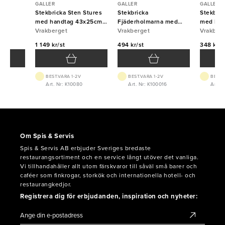
GALLER
GALLER
GALLER
m
Stekbricka Sten Stures
Stekbricka
Stekbric
m
med handtag 43x25cm
Fjäderholmarna med
med han
5mm Vrakberget
Vrakberget
handtag 25x20cm 2mm
Vrakberget
1,2mm V
Vrakber
Vrakberget
1 149 kr/st
494 kr/st
348 kr/s
BEST.VARA 1-2V
BEST.VARA 1-2V
BEST.
Art. Nr: K10080
Art. Nr: K100016
Art. N
Om Spis & Servis
Spis & Servis AB erbjuder Sveriges bredaste
restaurangsortiment och en service långt utöver det vanliga.
Vi tillhandahåller allt utom färskvaror till såväl små barer och
caféer som finkrogar, storkök och internationella hotell- och
restaurangkedjor.
Registrera dig för erbjudanden, inspiration och nyheter: