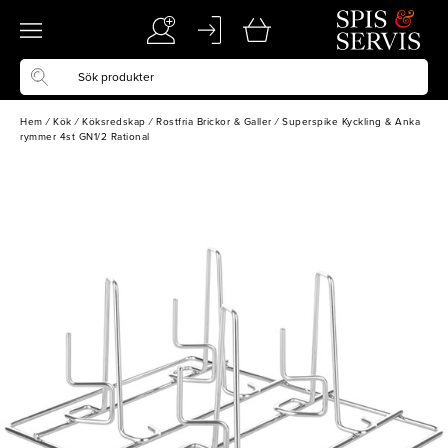
Hem
/
Kök
/
Köksredskap
/
Rostfria Brickor & Galler
/
Superspike Kyckling & Anka
rymmer 4st GN1/2 Rational