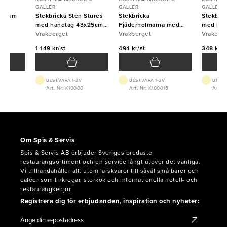
GALLER
GALLER
GALLER
minium
Stekbricka Sten Stures
Stekbricka
Stekbric
med handtag 43x25cm
Fjäderholmarna med
med han
5mm Vrakberget
Vrakberget
handtag 25x20cm 2mm
Vrakberget
1,2mm V
Vrakber
Vrakberget
1 149 kr/st
494 kr/st
348 kr/s
BEST.VARA 1-2V
BEST.VARA 1-2V
BEST.
5
Art. Nr: K10080
Art. Nr: K100016
Art. N
Om Spis & Servis
Spis & Servis AB erbjuder Sveriges bredaste
restaurangsortiment och en service långt utöver det vanliga.
Vi tillhandahåller allt utom färskvaror till såväl små barer och
caféer som finkrogar, storkök och internationella hotell- och
restaurangkedjor.
Registrera dig för erbjudanden, inspiration och nyheter: