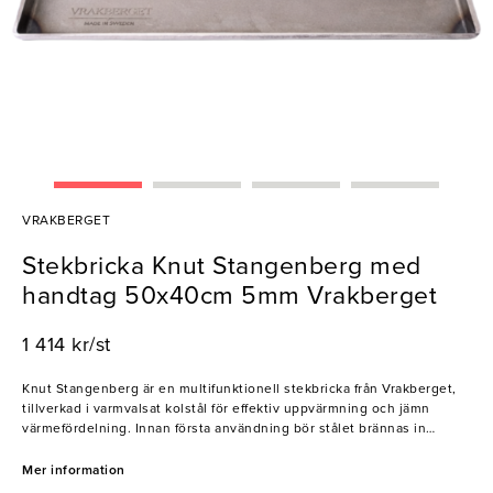
VRAKBERGET
Stekbricka Knut Stangenberg med
handtag 50x40cm 5mm Vrakberget
1 414 kr/st
Knut Stangenberg är en multifunktionell stekbricka från Vrakberget,
tillverkad i varmvalsat kolstål för effektiv uppvärmning och jämn
värmefördelning. Innan första användning bör stålet brännas in
genom att värma det på medelvärme och smörja in med olja tills det
får en rödbrun ton. Efter användning räcker det med handdisk i varmt
Mer information
vatten, diskmedel behövs ej. Perfekt för att steka hamburgare,