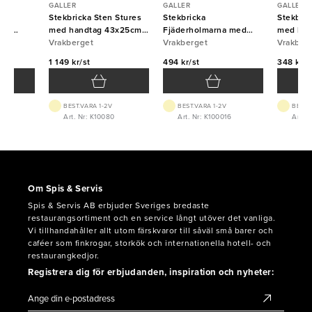
GALLER
GALLER
GALLER
m
Stekbricka Sten Stures
Stekbricka
Stekbric
5cm
med handtag 43x25cm
Fjäderholmarna med
med han
5mm Vrakberget
Vrakberget
handtag 25x20cm 2mm
Vrakberget
1,2mm V
Vrakber
Vrakberget
1 149 kr/st
494 kr/st
348 kr/s
BEST.VARA 1-2V
BEST.VARA 1-2V
BEST.
Art. Nr: K10080
Art. Nr: K100016
Art. N
Om Spis & Servis
Spis & Servis AB erbjuder Sveriges bredaste
restaurangsortiment och en service långt utöver det vanliga.
Vi tillhandahåller allt utom färskvaror till såväl små barer och
caféer som finkrogar, storkök och internationella hotell- och
restaurangkedjor.
Registrera dig för erbjudanden, inspiration och nyheter: