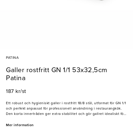
PATINA
Galler rostfritt GN 1/1 53x32,5cm
Patina
187 kr/st
Ett robust och hygieniskt galler i rostfritt 18/8 stål, utformat för GN 1/1
och perfekt anpassat för professionell användning i restaurangkök.
Den korta innertråden ger extra stabilitet och gör gallret idealiskt för
bakning, avrinning eller hantering av varma kärl.
Mer information
- Tillverkat i rostfritt 18/8 stål