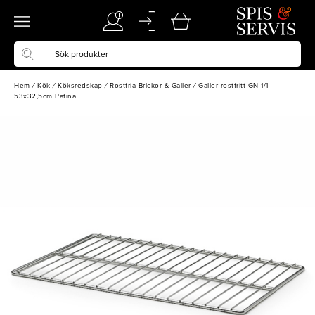
Hem
/
Kök
/
Köksredskap
/
Rostfria Brickor & Galler
/
Galler rostfritt GN 1/1
53x32,5cm Patina