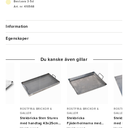
Best.vara 3-5d
Art. nr: K10568
Information
Egenskaper
Du kanske även gillar
R &
ROSTFRIA BRICKOR &
ROSTFRIA BRICKOR &
ROSTFRIA
GALLER
GALLER
GALLER
m
Stekbricka Sten Stures
Stekbricka
Stekbric
m
med handtag 43x25cm
Fjäderholmarna med
med han