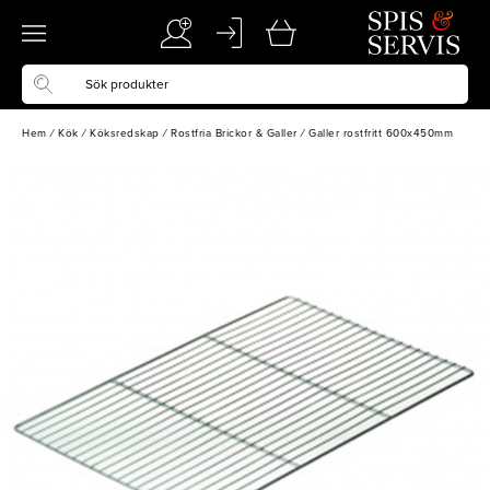
Hem
/
Kök
/
Köksredskap
/
Rostfria Brickor & Galler
/
Galler rostfritt 600x450mm