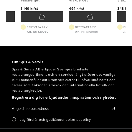
5mm Vrakberget
Vrakberget
handtag 25x20cm 2mm
Vrakberget
1,2mm V
Vrakber
Vrakberget
1 149 kr/st
494 kr/st
348 kr/s
BEST.VARA 1-2V
BEST.VARA 1-2V
BEST.
Art. Nr: K10080
Art. Nr: K100016
Art. N
Om Spis & Servis
Spis & Servis AB erbjuder Sveriges bredaste
restaurangsortiment och en service långt utöver det vanliga.
Vi tillhandahåller allt utom färskvaror till såväl små barer och
caféer som finkrogar, storkök och internationella hotell- och
restaurangkedjor.
Registrera dig för erbjudanden, inspiration och nyheter:
Jag förstår och godkänner sekretsspolicy