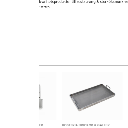
kvalitetsprodukter till restaurang & storköksma
1st/frp
STFRIA BRICKOR & GALLER
ROSTFRIA BRICKOR & GALLER