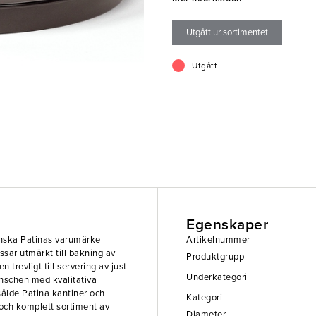
att leverera ett brett, och komplet
storköksmarknaden.
Utgått ur sortimentet
Utgått
Egenskaper
enska Patinas varumärke
Artikelnummer
ssar utmärkt till bakning av
Produktgrupp
 trevligt till servering av just
Underkategori
anschen med kvalitativa
 sålde Patina kantiner och
Kategori
 och komplett sortiment av
Diameter