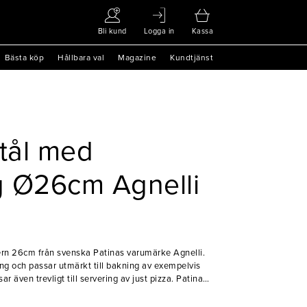
Bli kund
Logga in
Kassa
Bästa köp
Hållbara val
Magazine
Kundtjänst
stål med
g Ø26cm Agnelli
ern 26cm från svenska Patinas varumärke Agnelli.
ng och passar utmärkt till bakning av exempelvis
även trevligt till servering av just pizza. Patina
branschen med kvalitativa redskap och tillbehör.
lde Patina kantiner och kokkärl, men kom sedermera