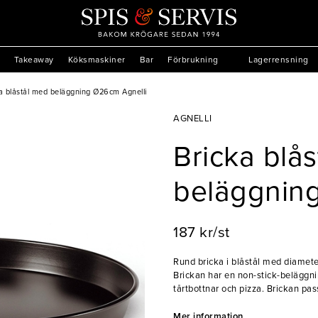
Takeaway
Köksmaskiner
Bar
Förbrukning
Lagerrensning
a blåstål med beläggning Ø26cm Agnelli
AGNELLI
Bricka blå
beläggnin
187 kr/st
Rund bricka i blåstål med diamet
Brickan har en non-stick-beläggni
tårtbottnar och pizza. Brickan passar 
har sedan 2002 försett restaurang
Till en början tillverkade och så
Mer information