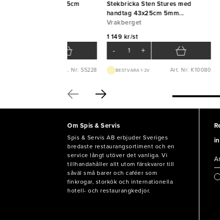
icka aluminium 24x16,5cm
Stekbricka Sten Stures med
,5cm FrankHugo
handtag 43x25cm 5mm
ankHugo
Vrakberget
Vrakberget
9 kr/st
1 149 kr/st
-
+
-
+
Art. Nr: S5228
Art. Nr: K10080
BEST.VARA 1-3D
BEST.VARA 1-2V
Om Spis & Servis
R
Spis & Servis AB erbjuder Sveriges
in
bredaste restaurangsortiment och en
service långt utöver det vanliga. Vi
tillhandahåller allt utom färskvaror till
såväl små barer och caféer som
finkrogar, storkök och internationella
hotell- och restaurangkedjor.