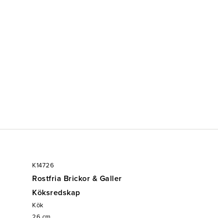
t sortiment av kvalitetsprodukter till restaurang &
 Mått: Ø260mm H25mm 1st/frp
K14726
Rostfria Brickor & Galler
Köksredskap
Kök
26
cm