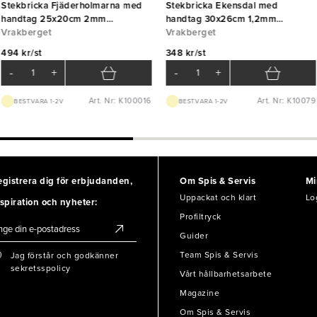
Stekbricka Fjäderholmarna med
Stekbricka Ekensdal med
handtag 25x20cm 2mm
handtag 30x26cm 1,2mm
Vrakberget
Vrakberget
Vrakberget
Vrakberget
494 kr/st
348 kr/st
-
+
-
+
Art. Nr: K100016
Art. Nr: K10079
BEST.VARA 1-2V
BEST.VARA 1-2V
egistrera dig för erbjudanden,
Om Spis & Servis
Mi
Uppackat och klart
Lo
spiration och nyheter:
Profiltryck
Guider
Team Spis & Servis
Jag förstår och godkänner
sekretsspolicy
Vårt hållbarhetsarbete
Magazine
Om Spis & Servis