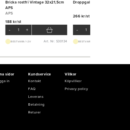
Bricka rostfri Vintage 32x21,5cm
Droppgaller GN1/2 Exxent
APS
APS
266 kr/st
188 kr/st
-
+
-
+
Art. Nr: S30134
Art. Nr: K69
BEST.VARA 1-2V
BEST.VARA 3-5D
na sidor
Kundservice
Villkor
gga in
Kontakt
Köpvillkor
FAQ
Privacy policy
Leverans
Betalning
Returer