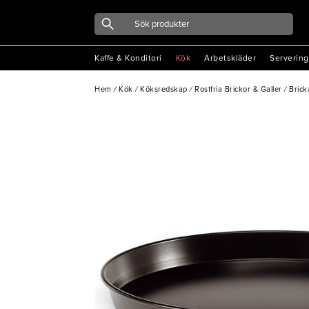
Kaffe & Konditori
Kök
Arbetskläder
Servering
Hem
/
Kök
/
Köksredskap
/
Rostfria Brickor & Galler
/
Brick