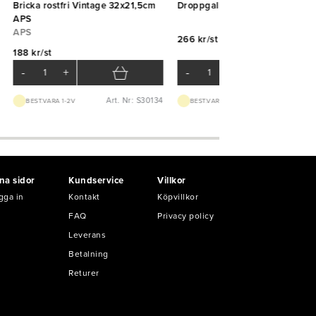
Bricka rostfri Vintage 32x21,5cm
Droppgaller GN1/2 Exxent
APS
APS
266 kr/st
188 kr/st
-
+
-
+
Art. Nr: S30134
Art. Nr: K69
BEST.VARA 1-2V
BEST.VARA 3-5D
na sidor
Kundservice
Villkor
gga in
Kontakt
Köpvillkor
FAQ
Privacy policy
Leverans
Betalning
Returer