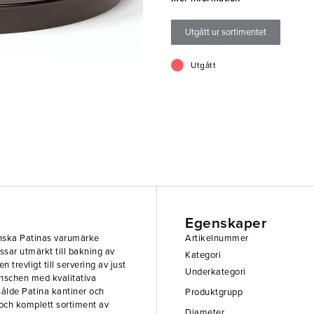
att leverera ett brett, och komplet
storköksmarknaden.
Utgått ur sortimentet
Utgått
Egenskaper
enska Patinas varumärke
Artikelnummer
ssar utmärkt till bakning av
Kategori
 trevligt till servering av just
Underkategori
anschen med kvalitativa
 sålde Patina kantiner och
Produktgrupp
 och komplett sortiment av
Diameter