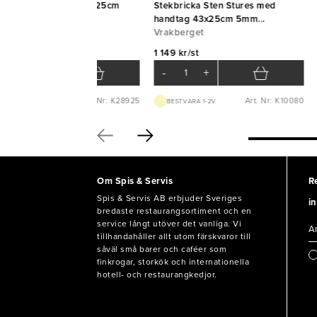
zzagaller aluminium Ø25cm
Stekbricka Sten Stures med
AS
handtag 43x25cm 5mm
AS
Vrakberget
Vrakberget
 kr/st
1 149 kr/st
-
+
-
+
Art. Nr: K28925
Art. Nr: K10080
BEST.VARA 2-4V
BEST.VARA 1-2V
Om Spis & Servis
R
Spis & Servis AB erbjuder Sveriges
in
bredaste restaurangsortiment och en
service långt utöver det vanliga. Vi
tillhandahåller allt utom färskvaror till
såväl små barer och caféer som
finkrogar, storkök och internationella
hotell- och restaurangkedjor.