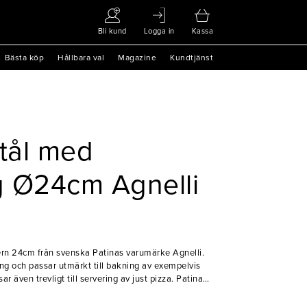
Bli kund
Logga in
Kassa
Bästa köp
Hållbara val
Magazine
Kundtjänst
stål med
g Ø24cm Agnelli
ern 24cm från svenska Patinas varumärke Agnelli.
ng och passar utmärkt till bakning av exempelvis
även trevligt till servering av just pizza. Patina
branschen med kvalitativa redskap och tillbehör.
lde Patina kantiner och kokkärl, men kom sedermera