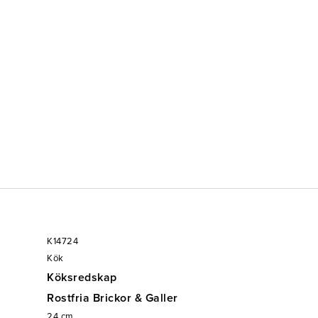
t sortiment av kvalitetsprodukter till restaurang &
 Mått: Ø240mm H25mm 1st/frp
K14724
Kök
Köksredskap
Rostfria Brickor & Galler
24
cm