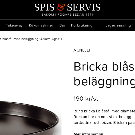
Takeaway
Köksmaskiner
Bar
Förbrukning
Lagerrensning
a blåstål med beläggning Ø24cm Agnelli
AGNELLI
Bricka blå
beläggnin
190 kr/st
Rund bricka i blåstål med diamet
Brickan har en non-stick-beläggni
tårtbottnar och pizza. Brickan passar 
har sedan 2002 försett restaurang
Till en början tillverkade och så
Mer information