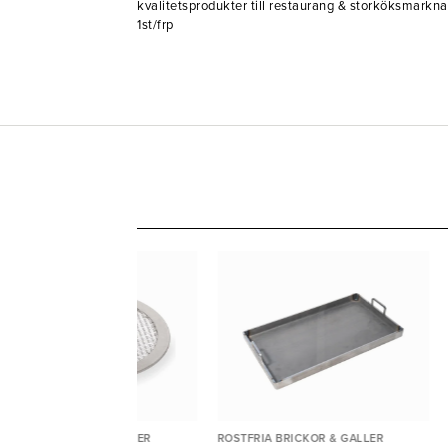
kvalitetsprodukter till restaurang & storköksma
1st/frp
STFRIA BRICKOR & GALLER
ROSTFRIA BRICKOR & GALLER