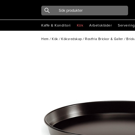
Kaffe & Konditori
Kök
Arbetskläder
Servering
Hem
/
Kök
/
Köksredskap
/
Rostfria Brickor & Galler
/
Brick