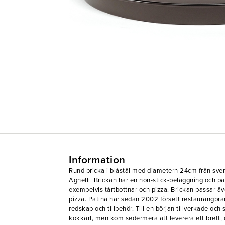
Information
Rund bricka i blåstål med diametern 24cm från sv
Agnelli. Brickan har en non-stick-beläggning och pa
exempelvis tårtbottnar och pizza. Brickan passar även
pizza. Patina har sedan 2002 försett restaurangbr
redskap och tillbehör. Till en början tillverkade och
kokkärl, men kom sedermera att leverera ett brett,