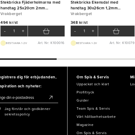
Stekbricka Fjäderholmarna med
Stekbricka Ekensdal med
handtag 25x20cm 2mm
handtag 30x26cm 1,2mm
Vrakberget
Vrakberget
Vrakberget
Vrakberget
494 kr/st
348 kr/st
-
+
-
+
Art. Nr: K100016
Art. Nr: K10079
BEST.VARA 1-2V
BEST.VARA 1-2V
egistrera dig för erbjudanden,
Om Spis & Servis
Mi
Uppackat och klart
Lo
spiration och nyheter:
Profiltryck
Guider
Team Spis & Servis
Jag förstår och godkänner
sekretsspolicy
Vårt hållbarhetsarbete
Magazine
Om Spis & Servis