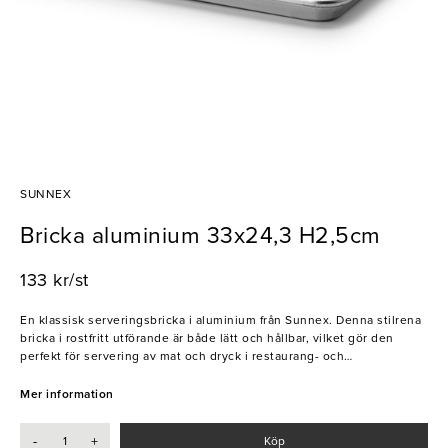
SUNNEX
Bricka aluminium 33x24,3 H2,5cm
133 kr/st
En klassisk serveringsbricka i aluminium från Sunnex. Denna stilrena
bricka i rostfritt utförande är både lätt och hållbar, vilket gör den
perfekt för servering av mat och dryck i restaurang- och
caféverksamheter.
Mer information
- Tillverkad i aluminium med rostfri finish
- Passar utmärkt för servering inom café, hotell och restaurang
-
+
Köp
- Handdisk rekommenderas för längre livslängd