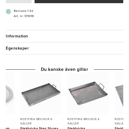
Best.vara 1-3d
Art. nr: S11309
Information
Egenskaper
Du kanske även gillar
R &
ROSTFRIA BRICKOR &
ROSTFRIA BRICKOR &
ROSTFRIA
GALLER
GALLER
GALLER
minium
Stekbricka Sten Stures
Stekbricka
Stekbric