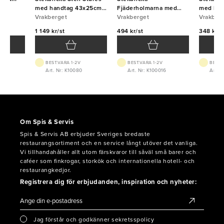
med handtag 43x25cm
Fjäderholmarna med
med han
5mm Vrakberget
Vrakberget
handtag 25x20cm 2mm
Vrakberget
1,2mm V
Vrakber
Vrakberget
1 149 kr/st
494 kr/st
348 kr/s
BEST.VARA 1-2V
BEST.VARA 1-2V
BEST.
5
Art. Nr: K10080
Art. Nr: K100016
Art. N
Om Spis & Servis
Spis & Servis AB erbjuder Sveriges bredaste
restaurangsortiment och en service långt utöver det vanliga.
Vi tillhandahåller allt utom färskvaror till såväl små barer och
caféer som finkrogar, storkök och internationella hotell- och
restaurangkedjor.
Registrera dig för erbjudanden, inspiration och nyheter:
Jag förstår och godkänner sekretsspolicy