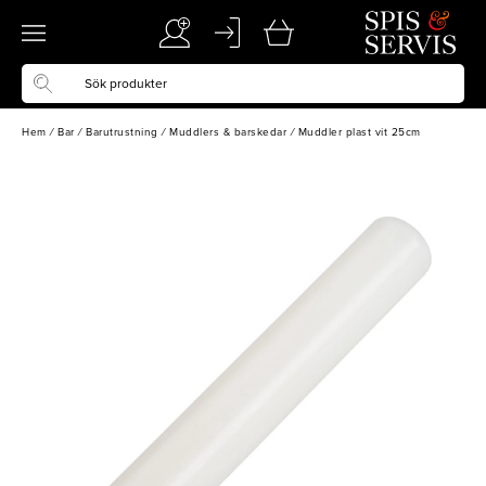
Hem
/
Bar
/
Barutrustning
/
Muddlers & barskedar
/
Muddler plast vit 25cm