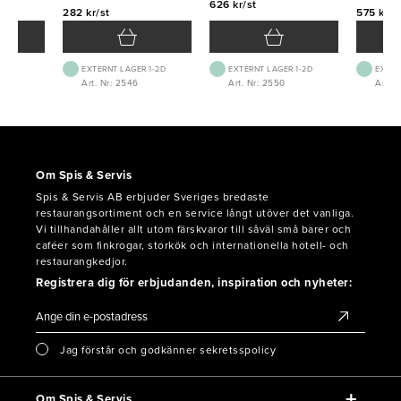
626 kr/st
282 kr/st
575 kr/s
EXTERNT LAGER 1-2D
EXTERNT LAGER 1-2D
EXTER
Art. Nr: 2546
Art. Nr: 2550
Art. 
Om Spis & Servis
Spis & Servis AB erbjuder Sveriges bredaste
restaurangsortiment och en service långt utöver det vanliga.
Vi tillhandahåller allt utom färskvaror till såväl små barer och
caféer som finkrogar, storkök och internationella hotell- och
restaurangkedjor.
Registrera dig för erbjudanden, inspiration och nyheter:
Jag förstår och godkänner sekretsspolicy
Om Spis & Servis