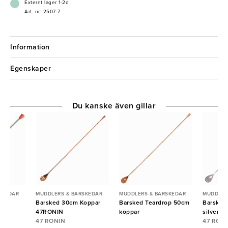
Externt lager 1-2d
Art. nr: 2507-7
Information
Egenskaper
Du kanske även gillar
SKEDAR
MUDDLERS & BARSKEDAR
MUDDLERS & BARSKEDAR
MUDDLER
Barsked 30cm Koppar
Barsked Teardrop 50cm
Barsked
47RONIN
koppar
silver C
47 RONIN
47 RON