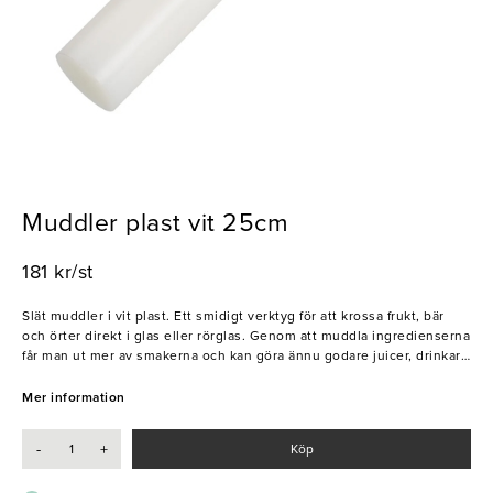
Muddler plast vit 25cm
181 kr/st
Slät muddler i vit plast. Ett smidigt verktyg för att krossa frukt, bär
och örter direkt i glas eller rörglas. Genom att muddla ingredienserna
får man ut mer av smakerna och kan göra ännu godare juicer, drinkar
och smoothies. Utmärkt redskap för barer, restauranger och
hotellverksamheter.
Mer information
- Effektiv
-
+
Köp
- Slät