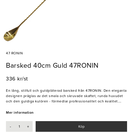
47 RONIN
Barsked 40cm Guld 47RONIN
336 kr/st
En lång, stilfull och guldpläterad barsked från 47RONIN. Den eleganta
designen präglas av det smala och skruvade skaftet, runda huvudet
och den guldiga kulören - förmedlar professionalitet och kvalitet.
Skeden är inte bara snygg, utan även mycket funktionell i alla barer,
stora som små. Används optimalt för att blanda och skikta drinkar på
Mer information
ett imponerande vis. Denna vill du inte vara utan!
-
+
Köp
- Elegant design