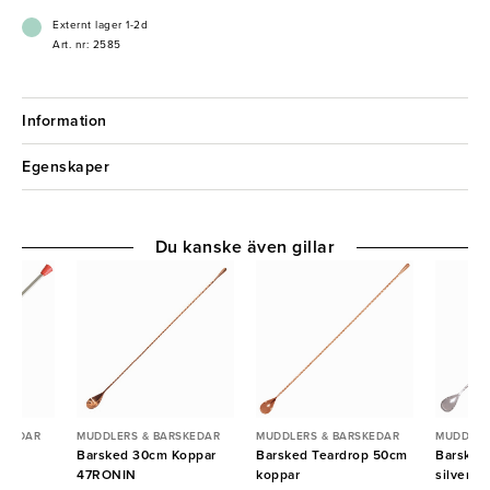
- Hög kvalitet
- Handdisk rekommenderas
Externt lager 1-2d
Art. nr: 2585
Information
Egenskaper
Du kanske även gillar
SKEDAR
MUDDLERS & BARSKEDAR
MUDDLERS & BARSKEDAR
MUDDLER
Barsked 30cm Koppar
Barsked Teardrop 50cm
Barsked
47RONIN
koppar
silver C