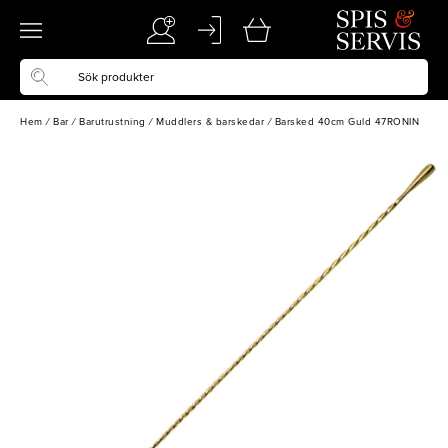
Hem
/
Bar
/
Barutrustning
/
Muddlers & barskedar
/
Barsked 40cm Guld 47RONIN