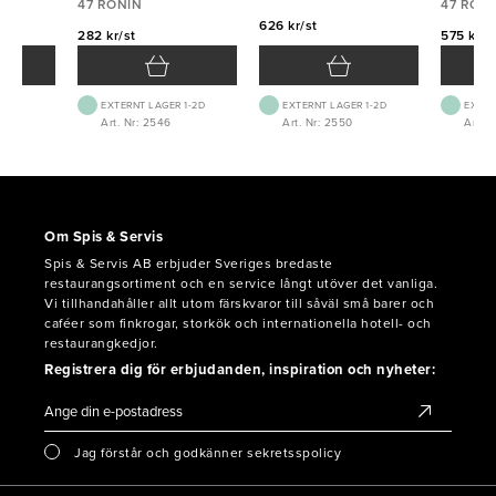
47 RONIN
47 RON
626 kr/st
282 kr/st
575 kr/s
EXTERNT LAGER 1-2D
EXTERNT LAGER 1-2D
EXTER
Art. Nr: 2546
Art. Nr: 2550
Art. 
Om Spis & Servis
Spis & Servis AB erbjuder Sveriges bredaste
restaurangsortiment och en service långt utöver det vanliga.
Vi tillhandahåller allt utom färskvaror till såväl små barer och
caféer som finkrogar, storkök och internationella hotell- och
restaurangkedjor.
Registrera dig för erbjudanden, inspiration och nyheter:
Jag förstår och godkänner sekretsspolicy