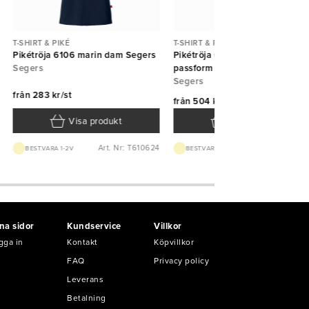
T-SHIRT & PIKÉ
T-SHIRT & PIKÉ
Pikétröja 6106 marin dam Segers
Pikétröja 6117 unisex ledig
Segers
passform svart Segers
Segers
från
283 kr/st
från
504 kr/st
Visa produkt
Visa produkt
Art. Nr: T610624
Art. Nr: T6117
BEST.VARA 1-2V
BEST.VARA 1-2V
na sidor
Kundservice
Villkor
gga in
Kontakt
Köpvillkor
FAQ
Privacy policy
Leverans
Betalning