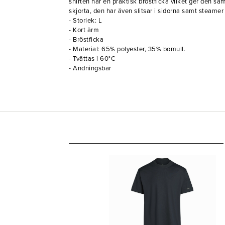
shirten har en praktisk bröstficka vilket ger den s
skjorta, den har även slitsar i sidorna samt steamer
- Storlek: L
- Kort ärm
- Bröstficka
- Material: 65% polyester, 35% bomull.
- Tvättas i 60°C
- Andningsbar