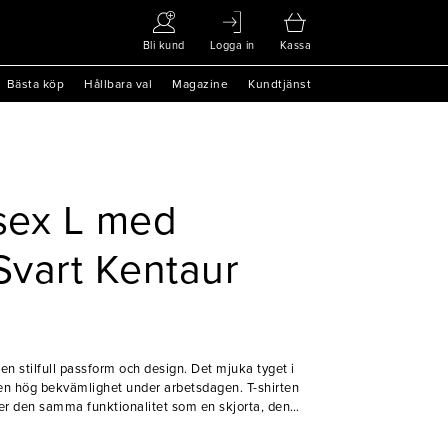
Bli kund
Logga in
Kassa
Bästa köp
Hållbara val
Magazine
Kundtjänst
isex L med
Svart Kentaur
 en stilfull passform och design. Det mjuka tyget i
en hög bekvämlighet under arbetsdagen. T-shirten
 ger den samma funktionalitet som en skjorta, den
teamer stopp.