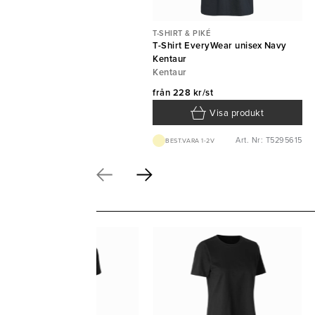
T-SHIRT & PIKÉ
T-Shirt EveryWear unisex Navy
Kentaur
Kentaur
från
228 kr/st
Visa produkt
Art. Nr: T5295615
BEST.VARA 1-2V