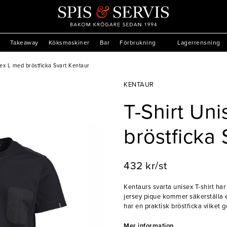
Takeaway
Köksmaskiner
Bar
Förbrukning
Lagerrensning
sex L med bröstficka Svart Kentaur
KENTAUR
T-Shirt Un
bröstficka 
432 kr/st
Kentaurs svarta unisex T-shirt har
jersey pique kommer säkerställa 
har en praktisk bröstficka vilket
har även slitsar i sidorna samt s
- Storlek: L
Mer information