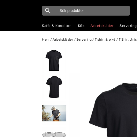
Kaffe & Konditori
Kök
Arbetskläder
Servering
Hem
/
Arbetskläder
/
Servering
/
T-shirt & piké
/
T-Shirt Uni