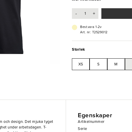
- Kort ärm
- Bröstficka
-
+
- Material: 65% polyester, 35% bo
- Tvättas i 60°C
- Andningsbar
Best.vara 1-2v
Art. nr: T2529012
Storlek
XS
S
M
Egenskaper
orm och design. Det mjuka tyget
Artikelnummer
ghet under arbetsdagen. T-
Serie