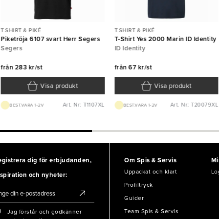
T-SHIRT & PIKÉ
T-SHIRT & PIKÉ
Piketröja 6107 svart Herr Segers
T-Shirt Yes 2000 Marin ID Identity
Segers
ID Identity
från
283 kr/st
från
67 kr/st
Visa produkt
Visa produkt
Art. Nr: T1107XL
Art. Nr: T20079XL
BEST.VARA 1-2V
BEST.VARA 1-2V
egistrera dig för erbjudanden,
Om Spis & Servis
Mi
Uppackat och klart
Lo
spiration och nyheter:
Profiltryck
Guider
Team Spis & Servis
Jag förstår och godkänner