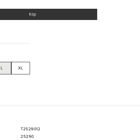
Köp
mull.
L
XL
T2529012
25290