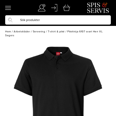
Hem
/
Arbetskläder
/
Servering
/
T-shirt & piké
/
Pikétröja 6107 svart Herr XL
Segers