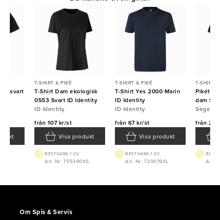
T-SHIRT & PIKÉ
T-SHIRT & PIKÉ
T-SHIRT &
sex svart
T-Shirt Dam ekologisk
T-Shirt Yes 2000 Marin
Pikétröj
0553 Svart ID Identity
ID Identity
dam Seg
ID Identity
ID Identity
Segers
från
107 kr/st
från
67 kr/st
från
283 
odukt
Visa produkt
Visa produkt
BEST.VARA 1-2V
BEST.VARA 1-2V
BEST.
5M
Art. Nr: T55390XS
Art. Nr: T20079XL
Art. 
Om Spis & Servis