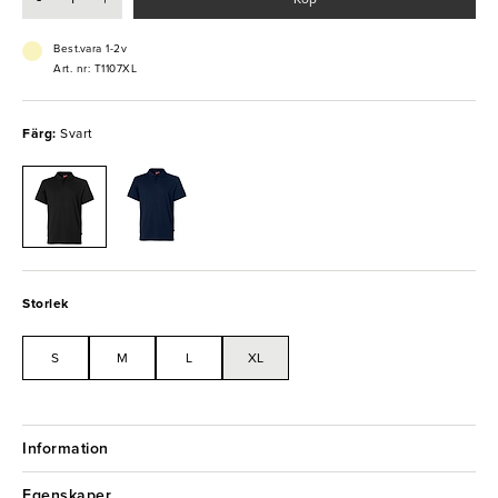
Best.vara 1-2v
Art. nr: T1107XL
Färg:
Svart
Storlek
S
M
L
XL
Information
Egenskaper