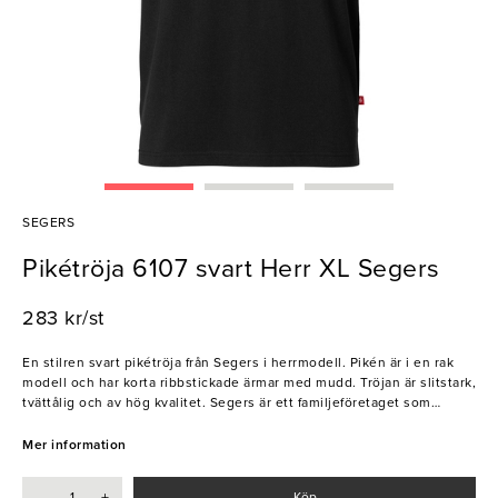
SEGERS
Pikétröja 6107 svart Herr XL Segers
283 kr/st
En stilren svart pikétröja från Segers i herrmodell. Pikén är i en rak
modell och har korta ribbstickade ärmar med mudd. Tröjan är slitstark,
tvättålig och av hög kvalitet. Segers är ett familjeföretaget som
startades 1943. Deras filosofi är att utveckla snygga och funktionella
arbetskläder för hotell, kök och restaurang.
Mer information
-
+
Köp