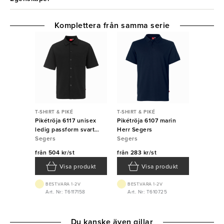
Komplettera från samma serie
T-SHIRT & PIKÉ
T-SHIRT & PIKÉ
Pikétröja 6117 unisex
Pikétröja 6107 marin
ledig passform svart
Herr Segers
Segers
Segers
Segers
från
504 kr/st
från
283 kr/st
Visa produkt
Visa produkt
BEST.VARA 1-2V
BEST.VARA 1-2V
Art. Nr: T6117158
Art. Nr: T610725
Du kanske även gillar