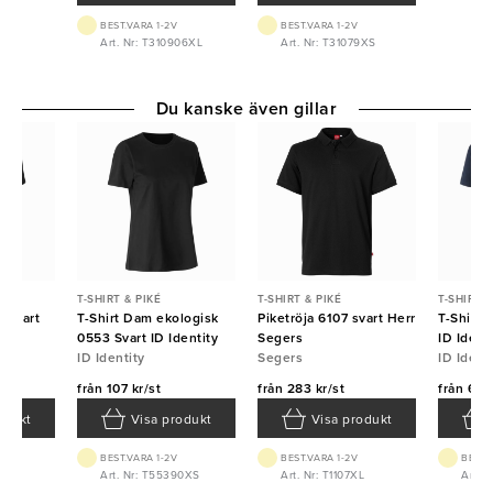
BEST.VARA 1-2V
BEST.VARA 1-2V
Art. Nr: T310906XL
Art. Nr: T31079XS
Du kanske även gillar
T-SHIRT & PIKÉ
T-SHIRT & PIKÉ
T-SHIRT &
0 Svart
T-Shirt Dam ekologisk
Piketröja 6107 svart Herr
T-Shirt 
0553 Svart ID Identity
Segers
ID Ident
ID Identity
Segers
ID Ident
från
107 kr/st
från
283 kr/st
från
67 k
odukt
Visa produkt
Visa produkt
BEST.VARA 1-2V
BEST.VARA 1-2V
BEST.
90XL
Art. Nr: T55390XS
Art. Nr: T1107XL
Art. 