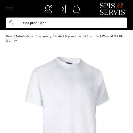
Hem
/
Arbetskläder
/
Servering
/
T-shirt & piké
/
T-shirt Herr PRO Wear M Vit ID
Identity