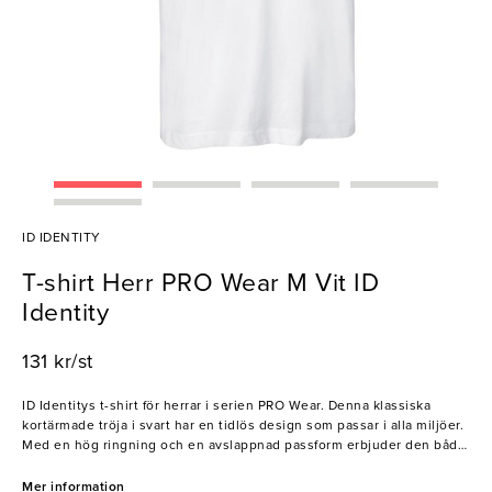
ID IDENTITY
T-shirt Herr PRO Wear M Vit ID
Identity
131 kr/st
ID Identitys t-shirt för herrar i serien PRO Wear. Denna klassiska
kortärmade tröja i svart har en tidlös design som passar i alla miljöer.
Med en hög ringning och en avslappnad passform erbjuder den både
komfort och rörlighet i alla situationer. Genom att klä hela
arbetsstyrkan i denna t-shirt skapas ett enhetligt intryck som
Mer information