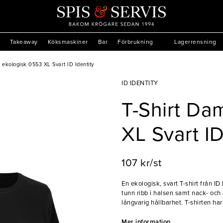
Takeaway
Köksmaskiner
Bar
Förbrukning
Lagerrensning
 ekologisk 0553 XL Svart ID Identity
ID IDENTITY
T-Shirt Da
XL Svart ID
107 kr/st
En ekologisk, svart T-shirt från I
tunn ribb i halsen samt nack- och
långvarig hållbarhet. T-shirten har
att lägga till en egen logotyp och
bomull som är certifierad enligt 
Mer information