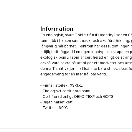
Information
En ekologisk, svart T-shirt från ID Identity i serie
tunn ribb i halsen samt nack- och axelförstärkning
långvarig hållbarhet. T-shirten har dessutom ingen ha
möjligt att lägga till en egen logotyp och skapa en p
ekologisk bomull som är certifierad enligt de strän
också vara säkra på att ni gör ett medvetet och ansv
denna T-shirt väljer ni alltså inte bara stil och komf
engagemang för en mer hållbar värld.
- Finns i storlek: XS-3XL
- Ekologiskt certifierad bomull
- Certifierad enligt OEKO-TEX® och GOTS
- Ingen halsetikett
- Tvättas i 60°C