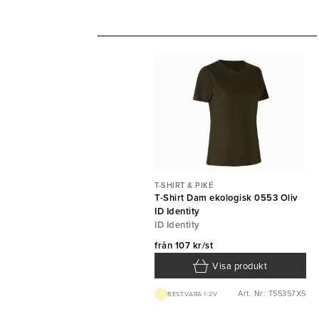
T-SHIRT & PIKÉ
T-Shirt Dam ekologisk 0553 Oliv
ID Identity
ID Identity
från
107 kr/st
Visa produkt
Art. Nr: T55357XS
BEST.VARA 1-2V