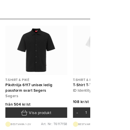
T-SHIRT & PIKÉ
T-SHIRT & PIKÉ
Pikétröja 6117 unisex ledig
T-Shirt T-Time Vit ID Identity
passform svart Segers
ID Identity
Segers
108 kr/st
från
504 kr/st
-
+
Visa produkt
Art. Nr: T6117158
Art. Nr: T51000
BEST.VARA 1-2V
BEST.VARA 1-2V