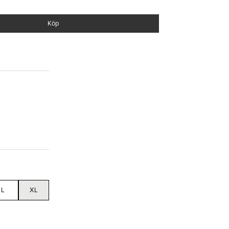
ch ansvarsfullt val för planeten. Med denna T-shirt
h komfort, utan också ett engagemang för en mer
Köp
ch GOTS
L
XL