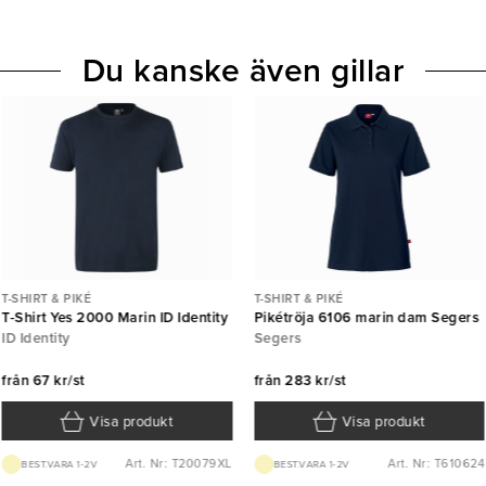
Du kanske även gillar
T-SHIRT & PIKÉ
T-SHIRT & PIKÉ
T-Shirt Yes 2000 Marin ID Identity
Pikétröja 6106 marin dam Segers
ID Identity
Segers
från
67 kr/st
från
283 kr/st
Visa produkt
Visa produkt
Art. Nr: T20079XL
Art. Nr: T610624
BEST.VARA 1-2V
BEST.VARA 1-2V