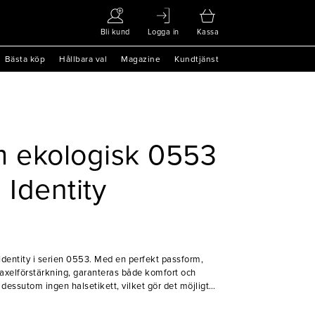
Bli kund
Logga in
Kassa
Bästa köp
Hållbara val
Magazine
Kundtjänst
m ekologisk 0553
 Identity
D Identity i serien 0553. Med en perfekt passform,
 axelförstärkning, garanteras både komfort och
 dessutom ingen halsetikett, vilket gör det möjligt
 skapa en personlig touch. Tillverkad av ekologisk
de strängaste miljöstandarderna, kan ni också vara