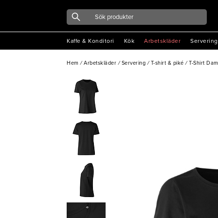
Kaffe & Konditori
Kök
Arbetskläder
Servering
Hem
/
Arbetskläder
/
Servering
/
T-shirt & piké
/
T-Shirt Dam