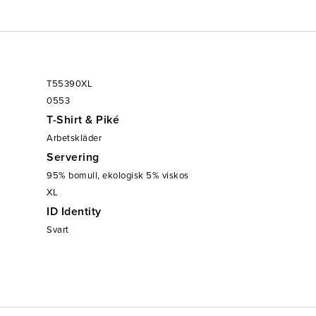
T55390XL
0553
T-Shirt & Piké
Arbetskläder
Servering
95% bomull, ekologisk 5% viskos
XL
ID Identity
Svart