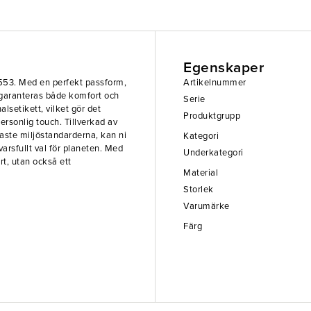
Egenskaper
n 0553. Med en perfekt passform,
Artikelnummer
, garanteras både komfort och
Serie
lsetikett, vilket gör det
Produktgrupp
ersonlig touch. Tillverkad av
gaste miljöstandarderna, kan ni
Kategori
arsfullt val för planeten. Med
Underkategori
ort, utan också ett
Material
Storlek
Varumärke
Färg