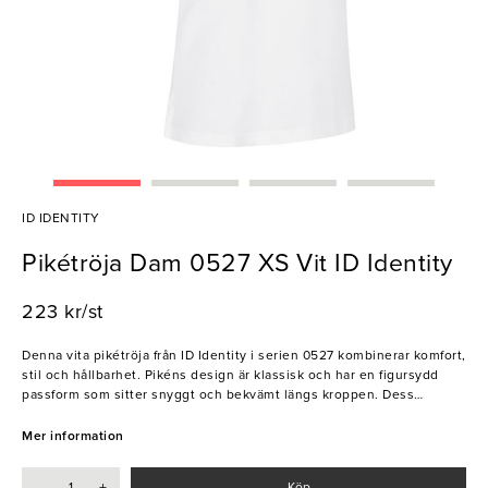
ID IDENTITY
Pikétröja Dam 0527 XS Vit ID Identity
223 kr/st
Denna vita pikétröja från ID Identity i serien 0527 kombinerar komfort,
stil och hållbarhet. Pikéns design är klassisk och har en figursydd
passform som sitter snyggt och bekvämt längs kroppen. Dess
halsringing, krage och minimalistiska knäppning ger ett tilltalande
och sofistikerat inrtyck, vilket passar utmärkt på flertalet
Mer information
arbetsplatser. Detta är personalens bästa vän, även under de längre
arbetspassen.
-
+
Köp