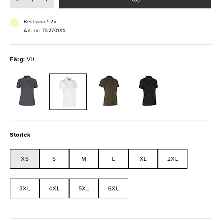
- Finns i storlek: XS-6XL
- Stretchig
Best.vara 1-2v
- Bekväm
Art. nr: T52701XS
- Tvättas i 40°C
Färg:
Vit
Storlek
XS
S
M
L
XL
2XL
3XL
4XL
5XL
6XL