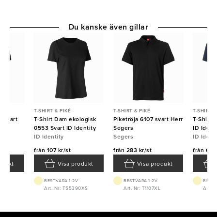
Du kanske även gillar
T-SHIRT & PIKÉ
T-SHIRT & PIKÉ
T-SHIRT &
0 Svart
T-Shirt Dam ekologisk
Piketröja 6107 svart Herr
T-Shirt 
0553 Svart ID Identity
Segers
ID Ident
ID Identity
Segers
ID Ident
från
107 kr/st
från
283 kr/st
från
67 k
odukt
Visa produkt
Visa produkt
BEST.VARA 1-2V
BEST.VARA 1-2V
BEST.
90XL
Art. Nr: T55390XS
Art. Nr: T1107XL
Art. 