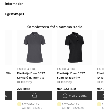
Information
Egenskaper
Komplettera från samma serie
T-SHIRT & PIKÉ
T-SHIRT & PIKÉ
T-SHIRT &
527 Oliv
Pikétröja Dam 0527
Pikétröja Dam 0527
Pikétröj
Koksgrå ID Identity
Svart ID Identity
ID Ident
ID Identity
ID Identity
ID Ident
223 kr/st
från
223 kr/st
från
223 
odukt
Visa produkt
BEST.VARA 1-2V
BEST.VARA 1-2V
BEST.
7XS
Art. Nr: T52729L
Art. Nr: T52790XS
Art. 