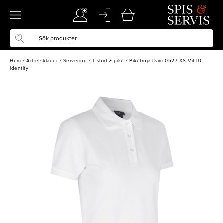
Hem
/
Arbetskläder
/
Servering
/
T-shirt & piké
/
Pikétröja Dam 0527 XS Vit ID
Identity