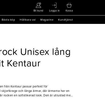
Bli kund
Logga in
Kassa
Bästa köp
Hållbara val
Magazine
Kundtjänst
rock Unisex lång
it Kentaur
en från Kentaur passar perfekt för
ll skjortkrage och långa ärmar, där ärmarna har en
 får rocken en sofistikerad look. Den är utrustad med
stficka som är praktisk för att förvara pennor eller