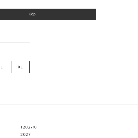
Köp
L
XL
T202710
2027