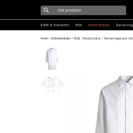
Kaffe & Konditori
Kök
Arbetskläder
Servering
Hem
/
Arbetskläder
/
Kök
/
Kockrockar
/
Serveringsrock Uni