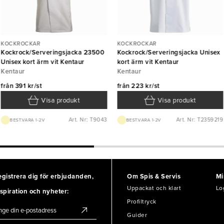
KOCKROCKAR
KOCKROCKAR
Kockrock/Serveringsjacka 23500
Kockrock/Serveringsjacka Unisex
Unisex kort ärm vit Kentaur
kort ärm vit Kentaur
Kentaur
Kentaur
från
391 kr/st
från
223 kr/st
Visa produkt
Visa produkt
Art. Nr: T9043
Art. Nr: T2359219
BEST.VARA 1-2V
BEST.VARA 1-2V
egistrera dig för erbjudanden,
Om Spis & Servis
Mi
Uppackat och klart
Lo
spiration och nyheter:
Profiltryck
Guider