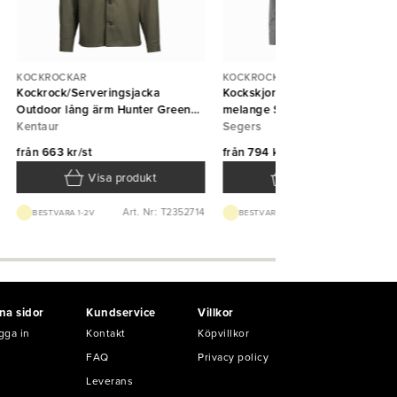
KOCKROCKAR
KOCKROCKAR
Kockrock/Serveringsjacka
Kockskjorta 1109 unisex grå
Outdoor lång ärm Hunter Green
melange Segers
Kentaur
Kentaur
Segers
från
663 kr/st
från
794 kr/st
Visa produkt
Visa produkt
Art. Nr: T2352714
Art. Nr: T110913
BEST.VARA 1-2V
BEST.VARA 1-2V
na sidor
Kundservice
Villkor
gga in
Kontakt
Köpvillkor
FAQ
Privacy policy
Leverans