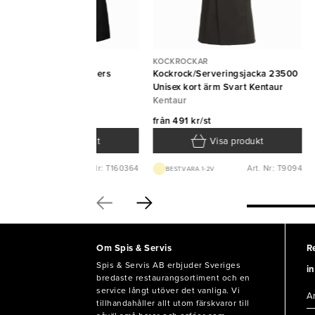
OCKROCKAR
KOCKROCKAR
ckrock 1603 svart Segers
Kockrock/Serveringsjacka 23500
gers
Unisex kort ärm Svart Kentaur
Kentaur
ån
446 kr/st
från
491 kr/st
Visa produkt
Visa produkt
Art. Nr: T160364
Art. Nr: T9094
BEST.VARA 1-2V
BEST.VARA 1-2V
Om Spis & Servis
R
Spis & Servis AB erbjuder Sveriges
in
bredaste restaurangsortiment och en
service långt utöver det vanliga. Vi
tillhandahåller allt utom färskvaror till