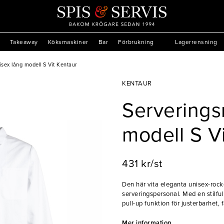
Takeaway
Köksmaskiner
Bar
Förbrukning
Lagerrensning
sex lång modell S Vit Kentaur
KENTAUR
Serverings
modell S V
431 kr/st
Den här vita eleganta unisex-rock
serveringspersonal. Med en stilfu
pull-up funktion för justerbarhet,
flera innerfickor och en öppen brö
vinöppnare under arbetspasset.
Mer information