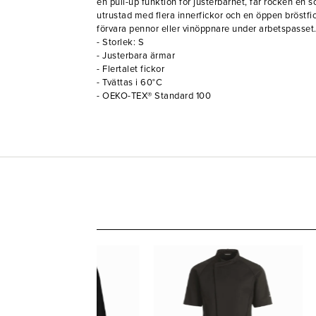
en pull-up funktion för justerbarhet, får rocken en s
utrustad med flera innerfickor och en öppen bröstfic
förvara pennor eller vinöppnare under arbetspasset
- Storlek: S
- Justerbara ärmar
- Flertalet fickor
- Tvättas i 60°C
- OEKO-TEX® Standard 100