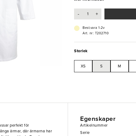
- Storlek: S
- Justerbara ärmar
-
+
- Flertalet fickor
- Tvättas i 60°C
- OEKO-TEX® Standard 100
Best.vara 1-2v
Art. nr: T202710
Storlek
XS
S
M
Egenskaper
ssar perfekt för
Artikelnummer
 långa ärmar, där ärmarna har
Serie