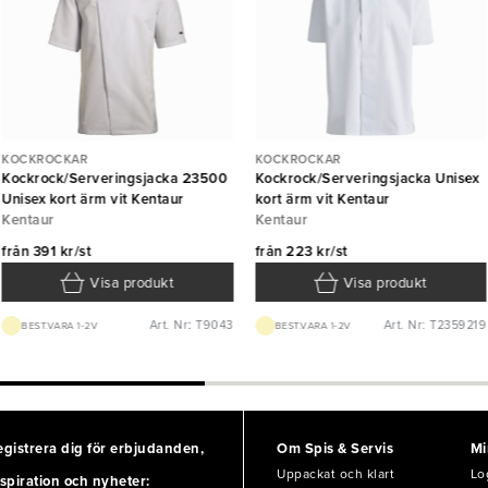
KOCKROCKAR
KOCKROCKAR
Kockrock/Serveringsjacka 23500
Kockrock/Serveringsjacka Unisex
Unisex kort ärm vit Kentaur
kort ärm vit Kentaur
Kentaur
Kentaur
från
391 kr/st
från
223 kr/st
Visa produkt
Visa produkt
Art. Nr: T9043
Art. Nr: T2359219
BEST.VARA 1-2V
BEST.VARA 1-2V
egistrera dig för erbjudanden,
Om Spis & Servis
Mi
Uppackat och klart
Lo
spiration och nyheter: