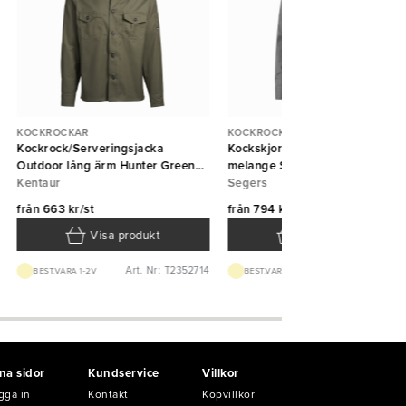
KOCKROCKAR
KOCKROCKAR
Kockrock/Serveringsjacka
Kockskjorta 1109 unisex grå
Outdoor lång ärm Hunter Green
melange Segers
Kentaur
Kentaur
Segers
från
663 kr/st
från
794 kr/st
Visa produkt
Visa produkt
Art. Nr: T2352714
Art. Nr: T110913
BEST.VARA 1-2V
BEST.VARA 1-2V
na sidor
Kundservice
Villkor
gga in
Kontakt
Köpvillkor