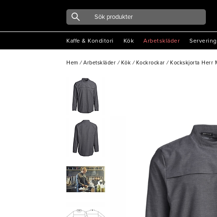
Kaffe & Konditori
Kök
Arbetskläder
Servering
Hem
/
Arbetskläder
/
Kök
/
Kockrockar
/
Kockskjorta Herr 