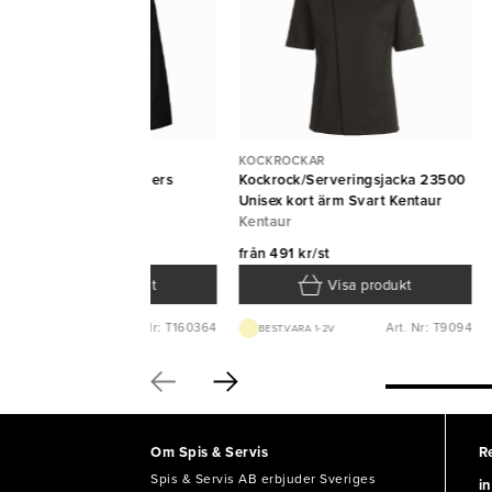
OCKROCKAR
KOCKROCKAR
ckrock 1603 svart Segers
Kockrock/Serveringsjacka 23500
gers
Unisex kort ärm Svart Kentaur
Kentaur
ån
446 kr/st
från
491 kr/st
Visa produkt
Visa produkt
Art. Nr: T160364
Art. Nr: T9094
BEST.VARA 1-2V
BEST.VARA 1-2V
Om Spis & Servis
R
Spis & Servis AB erbjuder Sveriges
in