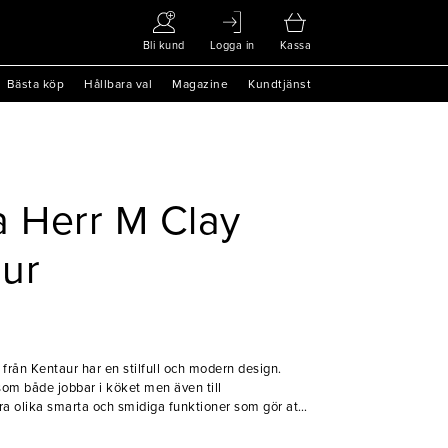
Bli kund
Logga in
Kassa
Bästa köp
Hållbara val
Magazine
Kundtjänst
a Herr M Clay
ur
från Kentaur har en stilfull och modern design.
om både jobbar i köket men även till
ra olika smarta och smidiga funktioner som gör att
för de som jobbar i restaurangen. De långa ärmarna
 har ståkrage samt ett snitt i ryggen vilket ger