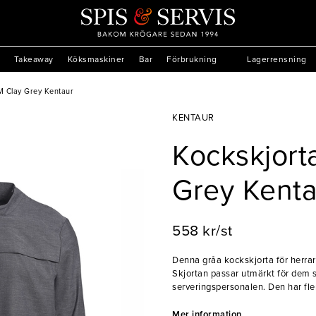
Takeaway
Köksmaskiner
Bar
Förbrukning
Lagerrensning
M Clay Grey Kentaur
KENTAUR
Kockskjort
Grey Kenta
558 kr/st
Denna gråa kockskjorta för herrar 
Skjortan passar utmärkt för dem s
serveringspersonalen. Den har fle
denna skjorta är ett perfekt val 
på skjortan är justerbara, skjortan
Mer information