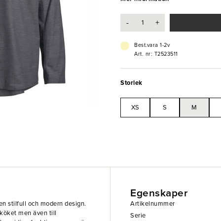
komfort och flexibilitet i köket. 
att fästa ett förkläde på.
-
+
- Storlek: M
- Justerbara ärmar
- Pennficka
Best.vara 1-2v
- Tvättas i 40°C
Art. nr: T2523511
- OEKO-TEX® Standard 100
- 60% Polyester 40% Bomull
- Snabbtorkande
Storlek
XS
S
M
Egenskaper
en stilfull och modern design.
Artikelnummer
köket men även till
Serie