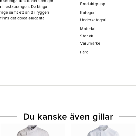
ch smidiga funktioner som gör
Produktgrupp
ar i restaurangen. De långa
rage samt ett snitt i ryggen
Kategori
m finns det dolda eleganta
Underkategori
Material
Storlek
Varumärke
Färg
Du kanske även gillar