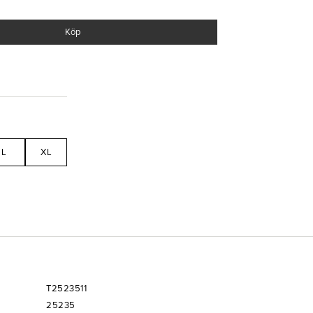
Dessutom finns det dolda eleganta tryckknappar för
Köp
L
XL
T2523511
25235