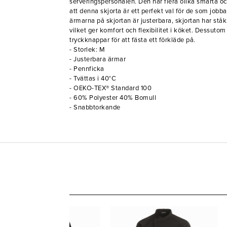
serveringspersonalen. Den har flera olika smarta o
att denna skjorta är ett perfekt val för de som jobb
ärmarna på skjortan är justerbara, skjortan har ståk
vilket ger komfort och flexibilitet i köket. Dessuto
tryckknappar för att fästa ett förkläde på.
- Storlek: M
- Justerbara ärmar
- Pennficka
- Tvättas i 40°C
- OEKO-TEX® Standard 100
- 60% Polyester 40% Bomull
- Snabbtorkande