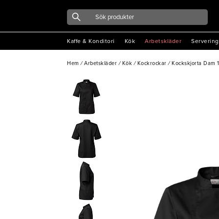
Kaffe & Konditori
Kök
Arbetskläder
Servering
Hem
/
Arbetskläder
/
Kök
/
Kockrockar
/
Kockskjorta Dam 1