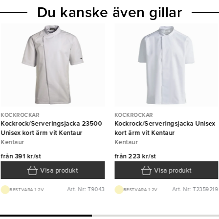
Du kanske även gillar
KOCKROCKAR
KOCKROCKAR
Kockrock/Serveringsjacka 23500
Kockrock/Serveringsjacka Unisex
Unisex kort ärm vit Kentaur
kort ärm vit Kentaur
Kentaur
Kentaur
från
391 kr/st
från
223 kr/st
Visa produkt
Visa produkt
Art. Nr: T9043
Art. Nr: T2359219
BEST.VARA 1-2V
BEST.VARA 1-2V