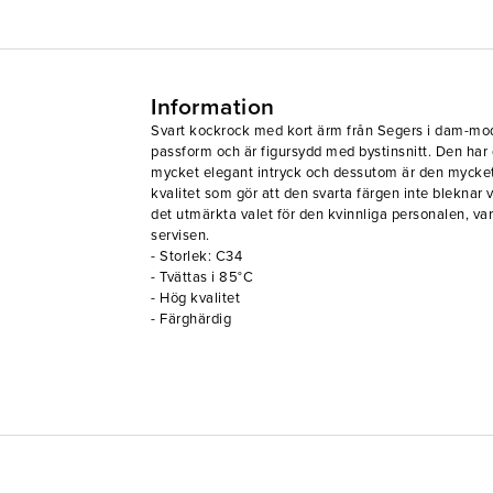
Information
Svart kockrock med kort ärm från Segers i dam-mod
passform och är figursydd med bystinsnitt. Den har 
mycket elegant intryck och dessutom är den mycket
kvalitet som gör att den svarta färgen inte bleknar 
det utmärkta valet för den kvinnliga personalen, vare
servisen.
- Storlek: C34
- Tvättas i 85°C
- Hög kvalitet
- Färghärdig