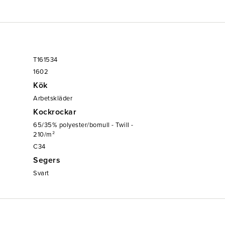
T161534
1602
Kök
Arbetskläder
Kockrockar
65/35% polyester/bomull - Twill -
210/m²
C34
Segers
Svart