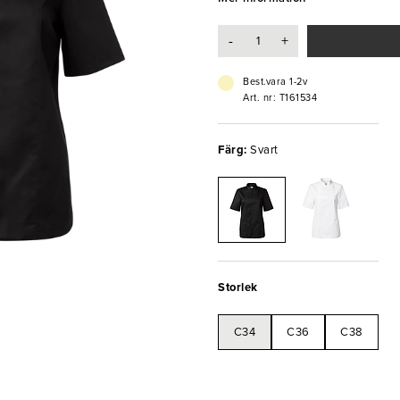
servisen.
- Storlek: C34
-
+
- Tvättas i 85°C
- Hög kvalitet
- Färghärdig
Best.vara 1-2v
Art. nr: T161534
Färg:
Svart
Storlek
C34
C36
C38