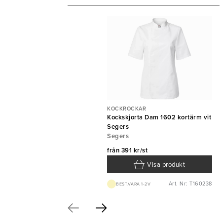
KOCKROCKAR
Kockskjorta Dam 1602 kortärm vit
Segers
Segers
från
391 kr/st
Visa produkt
Art. Nr: T160238
BEST.VARA 1-2V