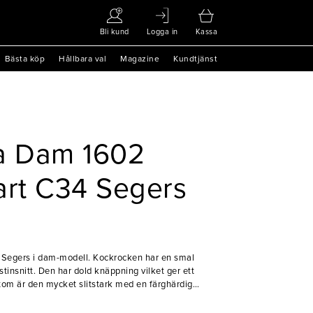
Bli kund
Logga in
Kassa
Bästa köp
Hållbara val
Magazine
Kundtjänst
ta Dam 1602
art C34 Segers
 Segers i dam-modell. Kockrocken har en smal
tinsnitt. Den har dold knäppning vilket ger ett
tom är den mycket slitstark med en färghärdig
rgen inte bleknar vid tvätt. Denna kockrock är det
rsonalen, vare sig de jobbar i köket eller i