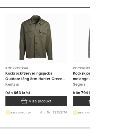
KOCKROCKAR
KOCKROCKAR
Kockrock/Serveringsjacka
Kockskjorta 1109 unisex grå
Outdoor lång ärm Hunter Green
melange Segers
Kentaur
Kentaur
Segers
från
663 kr/st
från
794 kr/st
Visa produkt
Visa produkt
Art. Nr: T2352714
Art. Nr: T110913
BEST.VARA 1-2V
BEST.VARA 1-2V