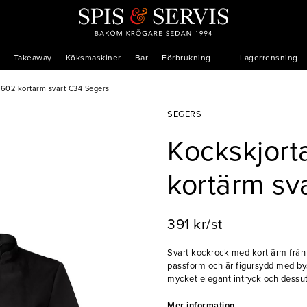
Takeaway
Köksmaskiner
Bar
Förbrukning
Lagerrensning
602 kortärm svart C34 Segers
SEGERS
Kockskjor
kortärm sv
391 kr/st
Svart kockrock med kort ärm från
passform och är figursydd med bys
mycket elegant intryck och dessu
kvalitet som gör att den svarta fä
utmärkta valet för den kvinnliga pe
Mer information