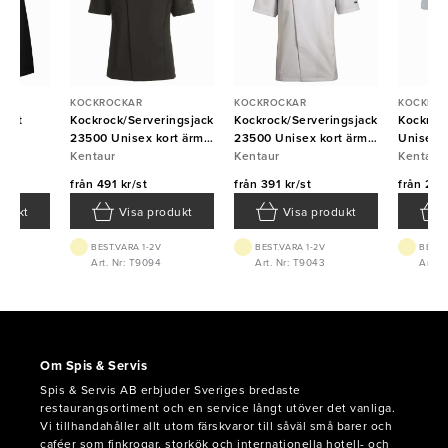
KOCKROCKAR
KOCKROCKAR
KOCKRO
vart
Kockrock/Serveringsjacka
Kockrock/Serveringsjacka
Kockrock
23500 Unisex kort ärm
23500 Unisex kort ärm
Unisex k
Svart Kentaur
Kentaur
vit Kentaur
Kentaur
Kentaur
Kentaur
från
491 kr/st
från
391 kr/st
från
223 
odukt
Visa produkt
Visa produkt
BEST.VARA 1-2V
BEST.VARA 1-2V
BEST.
64
Art. Nr: T9094
Art. Nr: T9043
Art. 
Om Spis & Servis
Spis & Servis AB erbjuder Sveriges bredaste
restaurangsortiment och en service långt utöver det vanliga.
Vi tillhandahåller allt utom färskvaror till såväl små barer och
caféer som finkrogar, storkök och internationella hotell- och