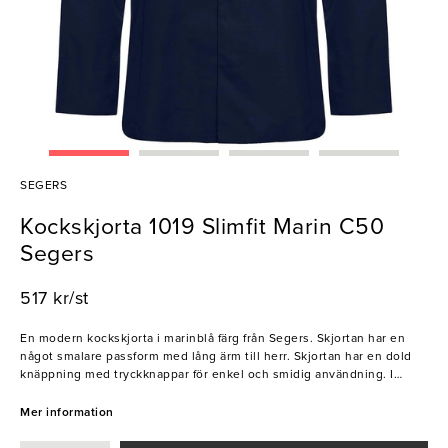
SEGERS
Kockskjorta 1019 Slimfit Marin C50
Segers
517 kr/st
En modern kockskjorta i marinblå färg från Segers. Skjortan har en
något smalare passform med lång ärm till herr. Skjortan har en dold
knäppning med tryckknappar för enkel och smidig användning. I
nacken finns en hank för att enkelt kunna fästa ett förkläde.
Mer information
- Storlek: C50
- Dold knäppning med tryckknappar