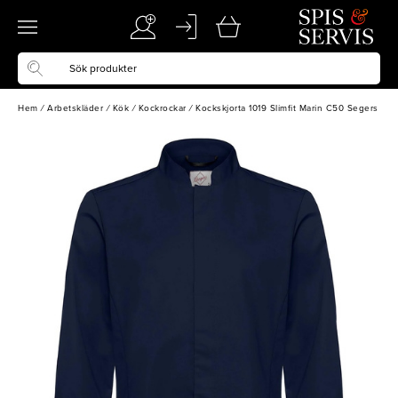
Hem
/
Arbetskläder
/
Kök
/
Kockrockar
/
Kockskjorta 1019 Slimfit Marin C50 Segers