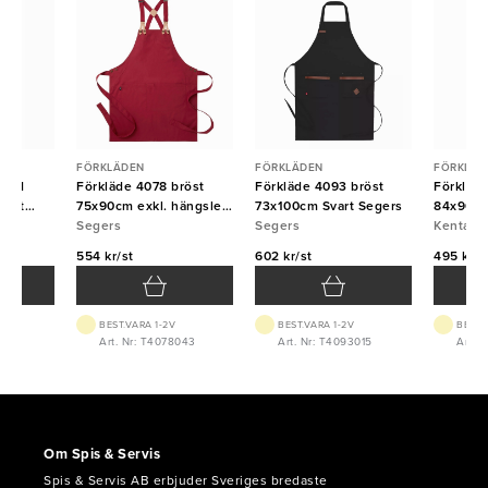
FÖRKLÄDEN
FÖRKLÄDEN
FÖRKLÄD
 med
Förkläde 4078 bröst
Förkläde 4093 bröst
Förkläd
vart
75x90cm exkl. hängsle
73x100cm Svart Segers
84x90cm
Mörkröd Segers
Segers
Segers
Kentaur
Kentaur
554 kr/st
602 kr/st
495 kr/s
BEST.VARA 1-2V
BEST.VARA 1-2V
BEST.
700
Art. Nr: T4078043
Art. Nr: T4093015
Art. 
Om Spis & Servis
Spis & Servis AB erbjuder Sveriges bredaste