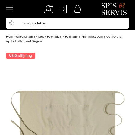
Hem
/
Arbetskläder
/
Kök
/
Förkläden
/
Förkläde midje 100x50cm med ficka &
nyckelhälla Sand Segers
Utförsäljning