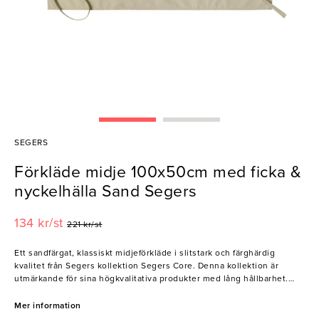
SEGERS
Förkläde midje 100x50cm med ficka &
nyckelhälla Sand Segers
134 kr/st
221 kr/st
Ett sandfärgat, klassiskt midjeförkläde i slitstark och färghärdig
kvalitet från Segers kollektion Segers Core. Denna kollektion är
utmärkande för sina högkvalitativa produkter med lång hållbarhet.
Förklädets dubbla ficka möjliggör för enkel förvaring av verktyg och
andra nödvändigheter nära till hands. Fickan har dessutom en
Mer information
nyckelhälla för att kunna förvara nycklarna inom räckhåll på ett säkert