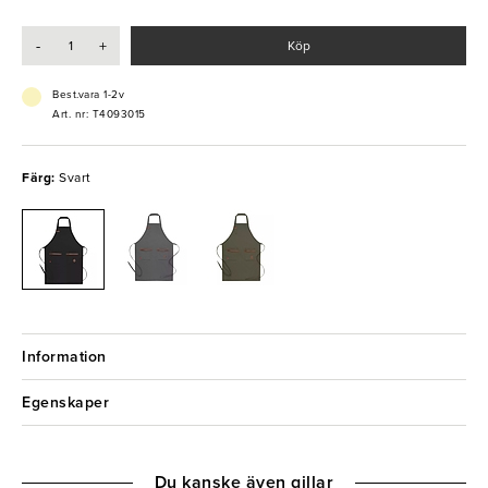
- Justerbart nackband
- Tvättbar i 60°C
-
+
Köp
Best.vara 1-2v
Art. nr: T4093015
Färg:
Svart
Information
Egenskaper
Du kanske även gillar