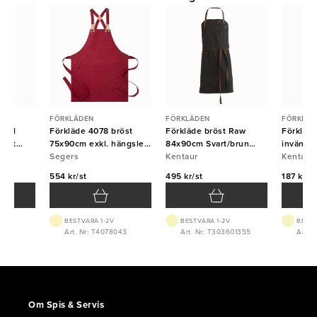
FÖRKLÄDEN
FÖRKLÄDEN
FÖRKLÄD
 med
Förkläde 4078 bröst
Förkläde bröst Raw
Förkläd
vart
75x90cm exkl. hängsle
84x90cm Svart/brun
invändig
Mörkröd Segers
Segers
Kentaur
Kentaur
90x108c
Kentaur
554 kr/st
495 kr/st
187 kr/st
BEST.VARA 1-2V
BEST.VARA 1-2V
BEST.
700
Art. Nr: T4078043
Art. Nr: T303601355
Art. 
Om Spis & Servis