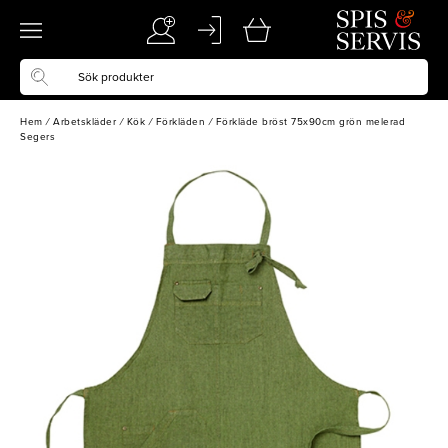
Hem
/
Arbetskläder
/
Kök
/
Förkläden
/
Förkläde bröst 75x90cm grön melerad
Segers