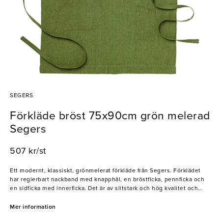
SEGERS
Förkläde bröst 75x90cm grön melerad
Segers
507 kr/st
Ett modernt, klassiskt, grönmelerat förkläde från Segers. Förklädet
har reglerbart nackband med knapphål, en bröstficka, pennficka och
en sidficka med innerficka. Det är av slitstark och hög kvalitet och
passar perfekt i alla kök, restauranger, barer och hotell.
Mer information
Segers är ett familjeföretag som startades 1943. Deras filosofi är att