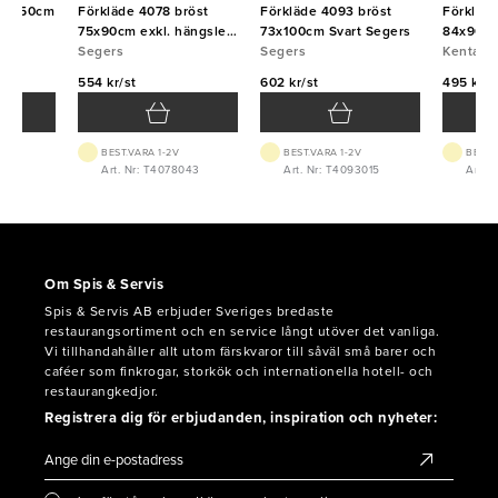
 75x50cm
Förkläde 4078 bröst
Förkläde 4093 bröst
Förkläd
75x90cm exkl. hängsle
73x100cm Svart Segers
84x90cm
Mörkröd Segers
Segers
Segers
Kentaur
Kentaur
554 kr/st
602 kr/st
495 kr/s
BEST.VARA 1-2V
BEST.VARA 1-2V
BEST.
5
Art. Nr: T4078043
Art. Nr: T4093015
Art. 
Om Spis & Servis
Spis & Servis AB erbjuder Sveriges bredaste
restaurangsortiment och en service långt utöver det vanliga.
Vi tillhandahåller allt utom färskvaror till såväl små barer och
caféer som finkrogar, storkök och internationella hotell- och
restaurangkedjor.
Registrera dig för erbjudanden, inspiration och nyheter: