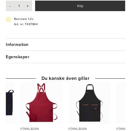
utveckla snygga och funktionella arbetskläder för hotell, kök och
-
+
Köp
restaurang.
Best.vara 1-2v
Art. nr: T407964
Information
Egenskaper
Du kanske även gillar
FÖRKLÄDEN
FÖRKLÄDEN
FÖRKLÄD