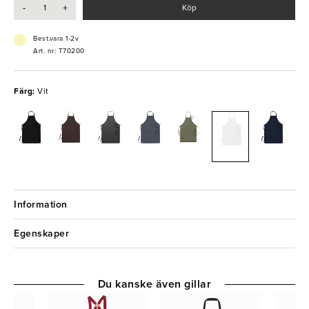
-
+
Köp
restaurang.
Best.vara 1-2v
Art. nr: T70200
Färg:
Vit
Information
Egenskaper
Du kanske även gillar