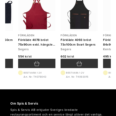
FÖRKLÄDEN
FÖRKLÄDEN
FÖRKLÄD
 75x50cm
Förkläde 4078 bröst
Förkläde 4093 bröst
Förkläd
75x90cm exkl. hängsle
73x100cm Svart Segers
84x90cm
Mörkröd Segers
Segers
Segers
Kentaur
Kentaur
554 kr/st
602 kr/st
495 kr/s
BEST.VARA 1-2V
BEST.VARA 1-2V
BEST.
5
Art. Nr: T4078043
Art. Nr: T4093015
Art. 
Om Spis & Servis
Spis & Servis AB erbjuder Sveriges bredaste
restaurangsortiment och en service långt utöver det vanliga.