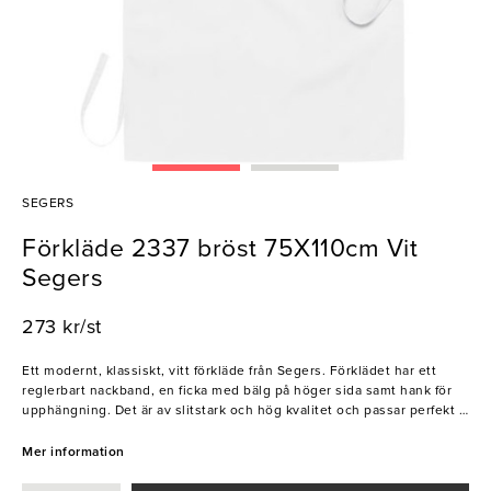
SEGERS
Förkläde 2337 bröst 75X110cm Vit
Segers
273 kr/st
Ett modernt, klassiskt, vitt förkläde från Segers. Förklädet har ett
reglerbart nackband, en ficka med bälg på höger sida samt hank för
upphängning. Det är av slitstark och hög kvalitet och passar perfekt i
alla kök, restauranger, barer och hotell.
Mer information
Segers är ett familjeföretag som startades 1943. Deras filosofi är att
utveckla snygga och funktionella arbetskläder för hotell, kök och